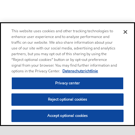
This website uses cookies and other tracking technologies to
enhance user experience and to analyze performance and
traffic on our website. We also share information about your
use of our site with our social media, advertising and analytics
partners, but you may opt out of this sharing by using the
“Reject optional cookies” button or by opt-out preference
signal from your browser. You may find further information and
options in the Privacy Center.
Datenschutzrichtlinie
Privacy center
Reject optional cookies
Accept optional cookies