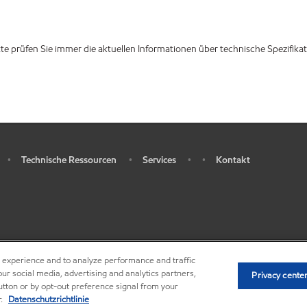
e prüfen Sie immer die aktuellen Informationen über technische Spezifik
Technische Ressourcen
Services
Kontakt
•
•
•
•
r experience and to analyze performance and traffic
•
Privacy center (Do not sell or share my personal 
ur social media, advertising and analytics partners,
Privacy cente
button or by opt-out preference signal from your
r.
Datenschutzrichtlinie