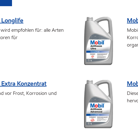
 Longlife
Mob
wird empfohlen für: alle Arten
Mobil
oren für
Korro
organ
 Extra Konzentrat
Mob
d vor Frost, Korrosion und
Diese
hervo