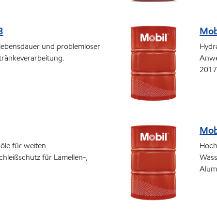
8
Mob
Öllebensdauer und problemloser
Hydra
tränkeverarbeitung.
Anwe
2017
Mob
öle für weiten
Hochl
hleißschutz für Lamellen-,
Wasse
Alum