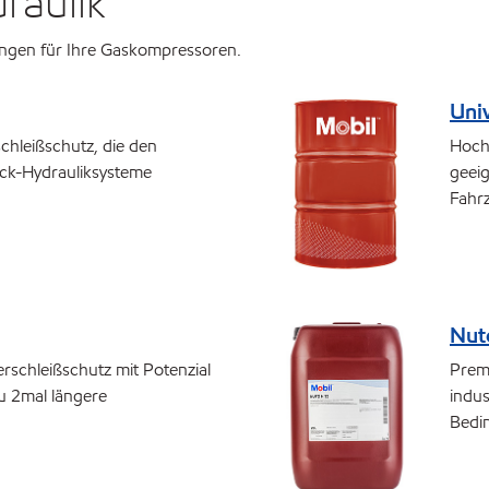
raulik
ungen für Ihre Gaskompressoren.
Univ
chleißschutz, die den
Hochl
k-Hydrauliksysteme
geeig
Fahrz
Nut
rschleißschutz mit Potenzial
Premi
zu 2mal längere
indu
Bedi