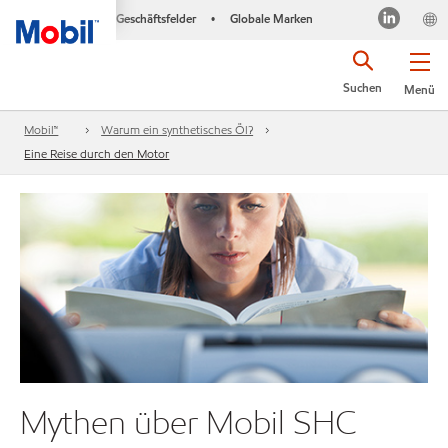
Geschäftsfelder
Globale Marken
•
Suchen
Menü
Mobil™
Warum ein synthetisches Öl?
Eine Reise durch den Motor
Mythen über Mobil SHC