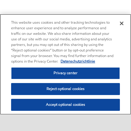
This website uses cookies and other tracking technologies to
enhance user experience and to analyze performance and
traffic on our website. We also share information about your
use of our site with our social media, advertising and analytics
partners, but you may opt out of this sharing by using the
“Reject optional cookies” button or by opt-out preference
signal from your browser. You may find further information and
options in the Privacy Center.
Datenschutzrichtlinie
Privacy center
Reject optional cookies
Accept optional cookies