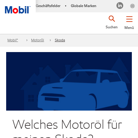
Geschäftsfelder
Globale Marken
•
Suchen
Menü
Mobil™
Motoröl
Skoda
Welches Motoröl für