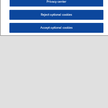
Privacy center
Reject optional cookies
Accept optional cookies
Sitemap
Global
Kontakt
Impressum
•
•
•
•