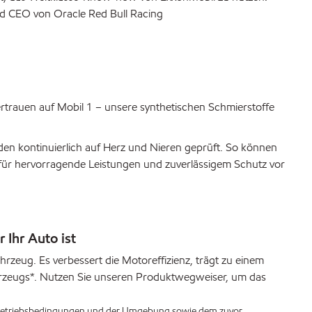
nd CEO von Oracle Red Bull Racing
trauen auf Mobil 1 – unsere synthetischen Schmierstoffe
n kontinuierlich auf Herz und Nieren geprüft. So können
 für hervorragende Leistungen und zuverlässigem Schutz vor
 Ihr Auto ist
hrzeug. Es verbessert die Motoreffizienz, trägt zu einem
ahrzeugs*. Nutzen Sie unseren Produktwegweiser, um das
n Betriebsbedingungen und der Umgebung sowie dem zuvor