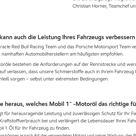
Christian Horner, Teamchef u
 kann auch die Leistung Ihres Fahrzeugs verbessern
racle Red Bull Racing Team und das Porsche Motorsport Team ver
 namhaften Automobilherstellern am häufigsten empfohlen.
oröle bestehen die Anforderungen auf der Rennstrecke und werde
rauf verlassen, dass unsere Schmierstoffe auch in Ihrem Fahrzeug
leiß sorgen – selbst unter extremsten Bedingungen.
e heraus, welches Mobil 1™ -Motoröl das richtige für
gt für herausragende Leistung und zuverlässigen Schutz für Ihr Fa
Kraftstoffverbrauch bei und verlängert die Lebensdauer Ihres F
il 1 Öl für Ihr Fahrzeug zu finden.
sse können je nach Art des verwendeten Motors und seiner Wartung, de