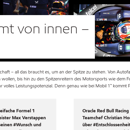
t von innen –
haft – all das braucht es, um an der Spitze zu stehen. Von Autof
n wollen, bis hin zu den Spitzenreitern des Motorsports wie dem F
 Ihr volles Leistungspotenzial. Denn genau wie bei Mobil 1™ kommt
eifache Formel 1
Oracle Red Bull Racing
ister Max Verstappen
Teamchef Christian Ho
 seinen #Wunsch und
über #Entschlossenhei