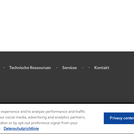
Technische Ressourcen
Services
Kontakt
•
•
•
•
r experience and to analyze performance and traffic
•
Privacy center (Do not sell or share my personal 
ur social media, advertising and analytics partners,
Privacy cente
button or by opt-out preference signal from your
r.
Datenschutzrichtlinie