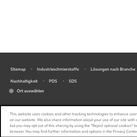
Sitemap
Industrieschmierstoffe
Lösungen nach Branche
•
•
•
Nachhaltigkeit
PDS
SDS
•
•
•
Ort auswählen
This website uses cookies and other tracking technologies to enhance use
on our website. We also share information about your use of our site with o
but you may opt out of this sharing by using the “Reject optional cookies” 
browser. You may find further information and options in the Privacy Cente