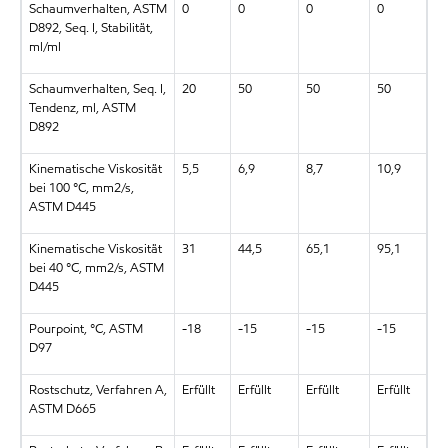
Schaumverhalten, ASTM
0
0
0
0
D892, Seq. I, Stabilität,
ml/ml
Schaumverhalten, Seq. I,
20
50
50
50
Tendenz, ml, ASTM
D892
Kinematische Viskosität
5,5
6,9
8,7
10,9
bei 100 °C, mm2/s,
ASTM D445
Kinematische Viskosität
31
44,5
65,1
95,1
bei 40 °C, mm2/s, ASTM
D445
Pourpoint, °C, ASTM
-18
-15
-15
-15
D97
Rostschutz, Verfahren A,
Erfüllt
Erfüllt
Erfüllt
Erfüllt
ASTM D665