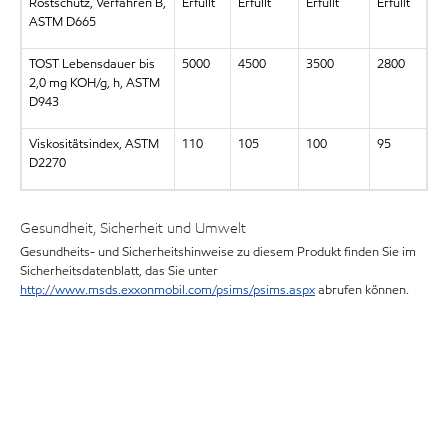
Rostschutz, Verfahren B,
Erfüllt
Erfüllt
Erfüllt
Erfüllt
ASTM D665
TOST Lebensdauer bis
5000
4500
3500
2800
2,0 mg KOH/g, h, ASTM
D943
Viskositätsindex, ASTM
110
105
100
95
D2270
Gesundheit, Sicherheit und Umwelt
Gesundheits- und Sicherheitshinweise zu diesem Produkt finden Sie im
Sicherheitsdatenblatt, das Sie unter
http://www.msds.exxonmobil.com/psims/psims.aspx
abrufen können.