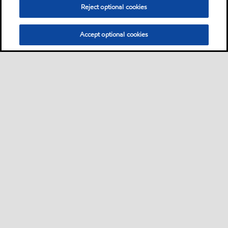
Reject optional cookies
Accept optional cookies
Sitemap
Industrieschmierstoffe
Lösungen nach Branche
•
•
•
Technische Ressourcen
Services
Kontakt
Nachhaltigkeit
•
•
•
•
•