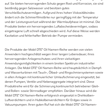
auf. Sie bieten hervorragenden Schutz gegen Rost und Korrosion, sie sind
beständig gegen Salzwasser und besitzen gutes
Verschleißschutzvermögen. Aufgrund ihres hohen Viskositätsindex
ändert sich die Schmierfilmstärke nur geringfügig mit der Temperatur
und der Leistungsverlust während der Warmlaufphase ist minimal. Die
Produkte bieten ein hervorragendes Luftabscheidevermögen, sodass
eingetragene Luft schnell abgeschieden wird. Auf diese Weise werden
Kavitation und fehlerhafter Betrieb der Pumpe vermieden.
Die Produkte der Mobil DTE™ Oil Namen-Reihe werden von vielen
Anwendern hochgeschätzt wegen ihrer langen Lebensdauer, ihres
hervorragenden Anlagenschutzes und ihren vielseitigen
Anwendungsmöglichkeiten in einem breiten Spektrum industrieller
Anlagen. Die Mobil DTE™ Oil Namen-Reihe wird hauptsächlich in Dampf-
und Wasserturbinen mit Tauch-, Ölbad- und Ringschmiersystemen sowie
in allen Anlagen mit kontinuierlicher Umlaufschmierung eingesetzt, bei
denen Pumpen, Ventile und Nebenaggregate integriert sind. Diese
Produktreihe wird für die Schmierung kontinuierlich betriebener Gleit-
und Rollen- sowie Stirnradlager empfohlen. Darüber hinaus wird die
Mobil DTE™ Oil Namen-Reihe erfolgreich eingesetzt in Drehkolben-
Luftverdichtern und in Hubkolbenverdichtern für Erdgas sowie in
Vakuumpumpen. Ihren guten Ruf hat sich die Mobil DTE™ Oil Namen-