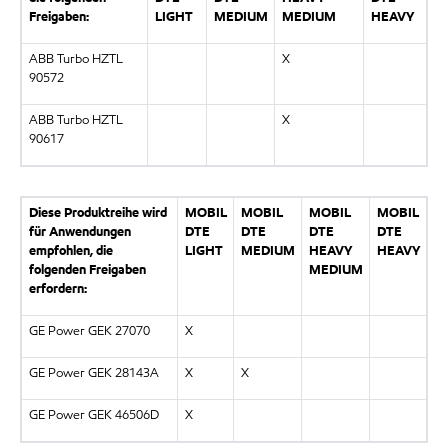
Freigaben:
LIGHT
MEDIUM
MEDIUM
HEAVY
ABB Turbo HZTL
X
90572
ABB Turbo HZTL
X
90617
Diese Produktreihe wird
MOBIL
MOBIL
MOBIL
MOBIL
für Anwendungen
DTE
DTE
DTE
DTE
empfohlen, die
LIGHT
MEDIUM
HEAVY
HEAVY
folgenden Freigaben
MEDIUM
erfordern:
GE Power GEK 27070
X
GE Power GEK 28143A
X
X
GE Power GEK 46506D
X