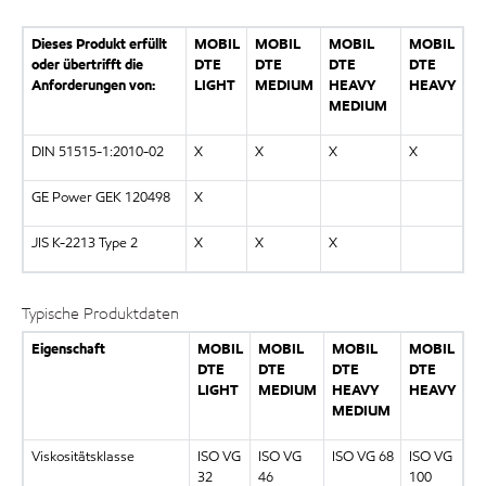
Dieses Produkt erfüllt
MOBIL
MOBIL
MOBIL
MOBIL
oder übertrifft die
DTE
DTE
DTE
DTE
Anforderungen von:
LIGHT
MEDIUM
HEAVY
HEAVY
MEDIUM
DIN 51515-1:2010-02
X
X
X
X
GE Power GEK 120498
X
JIS K-2213 Type 2
X
X
X
Typische Produktdaten
Eigenschaft
MOBIL
MOBIL
MOBIL
MOBIL
DTE
DTE
DTE
DTE
LIGHT
MEDIUM
HEAVY
HEAVY
MEDIUM
Viskositätsklasse
ISO VG
ISO VG
ISO VG 68
ISO VG
32
46
100