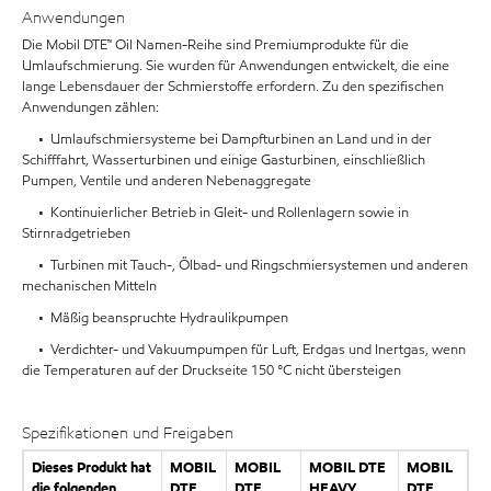
Anwendungen
Die Mobil DTE™ Oil Namen-Reihe sind Premiumprodukte für die
Umlaufschmierung. Sie wurden für Anwendungen entwickelt, die eine
lange Lebensdauer der Schmierstoffe erfordern. Zu den spezifischen
Anwendungen zählen:
• Umlaufschmiersysteme bei Dampfturbinen an Land und in der
Schifffahrt, Wasserturbinen und einige Gasturbinen, einschließlich
Pumpen, Ventile und anderen Nebenaggregate
• Kontinuierlicher Betrieb in Gleit- und Rollenlagern sowie in
Stirnradgetrieben
• Turbinen mit Tauch-, Ölbad- und Ringschmiersystemen und anderen
mechanischen Mitteln
• Mäßig beanspruchte Hydraulikpumpen
• Verdichter- und Vakuumpumpen für Luft, Erdgas und Inertgas, wenn
die Temperaturen auf der Druckseite 150 °C nicht übersteigen
Spezifikationen und Freigaben
Dieses Produkt hat
MOBIL
MOBIL
MOBIL DTE
MOBIL
die folgenden
DTE
DTE
HEAVY
DTE