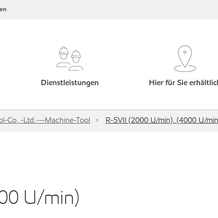
en
Dienstleistungen
Hier für Sie erhältlic
l-Co.,-Ltd.---Machine-Tool
R-5VII (2000 U/min), (4000 U/min
000 U/min)