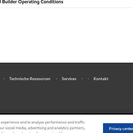
 Builder Operating Conditions
Technische Ressourcen
Services
Kontakt
•
•
•
•
r experience and to analyze performance and traffic
•
Privacy center (Do not sell or share my personal 
ur social media, advertising and analytics partners,
Privacy cente