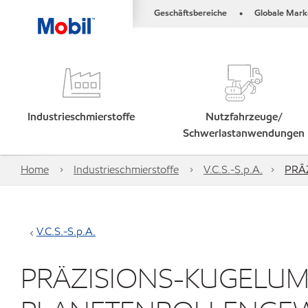
Geschäftsbereiche
Globale Mark
•
Industrieschmierstoffe
Nutzfahrzeuge/
Schwerlastanwendungen
Home
Industrieschmierstoffe
V.C.S.-S.p.A.
PRÄ
V.C.S.-S.p.A.
PRÄZISIONS-KUGELU