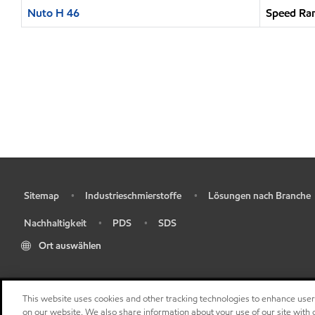
Nuto H 46
Speed Ran
Sitemap
Industrieschmierstoffe
Lösungen nach Branche
•
•
•
Nachhaltigkeit
PDS
SDS
•
•
•
Ort auswählen
This website uses cookies and other tracking technologies to enhance use
on our website. We also share information about your use of our site with o