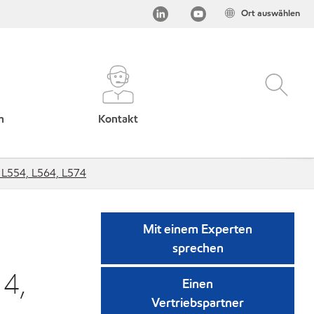
Ort auswählen
h
Kontakt
 L554, L564, L574
Mit einem Experten
sprechen
14,
Einen
Vertriebspartner