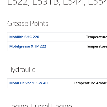
L522, L531B, L544, L554
Grease Points
Mobilith SHC 220
Temperature
Mobilgrease XHP 222
Temperature
Hydraulic
Mobil Delvac 1™ 5W 40
Temperature Ambien
Engine-Diesel Engine