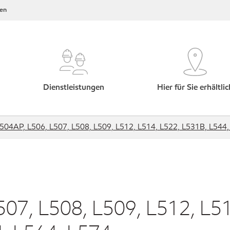
en
Dienstleistungen
Hier für Sie erhältlic
L504AP, L506, L507, L508, L509, L512, L514, L522, L531B, L544,
507, L508, L509, L512, L5