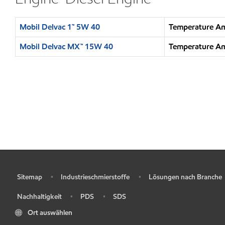
Mobil Delvac 1™ 5W 40
Temperature Am
Mobil Delvac MX™ 15W 40
Temperature Am
Sitemap
Industrieschmierstoffe
Lösungen nach Branche
•
•
•
Nachhaltigkeit
PDS
SDS
•
•
•
Ort auswählen