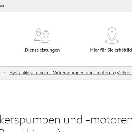
en
Dienstleistungen
Hier für Sie erhältlic
Hydrauliksysteme mit Vickerspumpen und -motoren (Vickers D
ickerspumpen und -motore