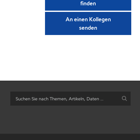
finden
An einen Kollegen
senden