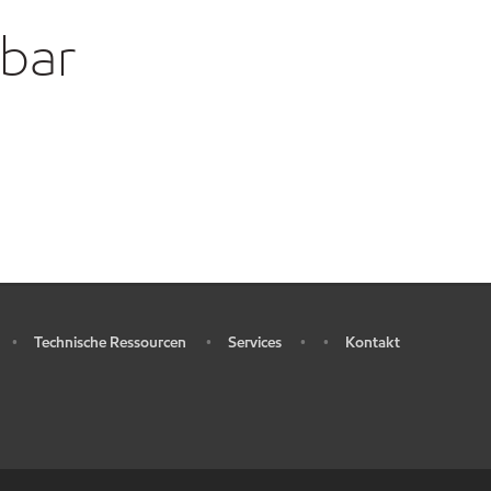
gbar
Technische Ressourcen
Services
Kontakt
•
•
•
•