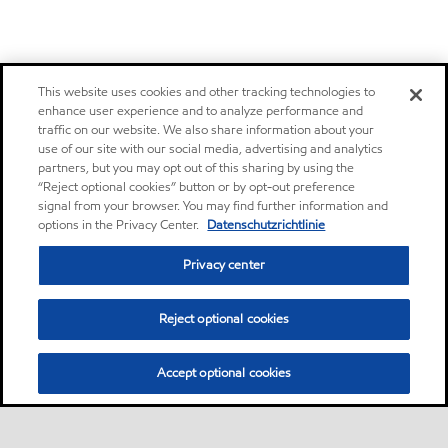
This website uses cookies and other tracking technologies to
enhance user experience and to analyze performance and
traffic on our website. We also share information about your
use of our site with our social media, advertising and analytics
partners, but you may opt out of this sharing by using the
“Reject optional cookies” button or by opt-out preference
signal from your browser. You may find further information and
options in the Privacy Center.
Datenschutzrichtlinie
Privacy center
Reject optional cookies
Accept optional cookies