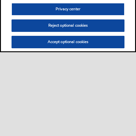
Privacy center
Reject optional cookies
Accept optional cookies
Sitemap
Industrieschmierstoffe
Lösungen nach Branche
•
•
•