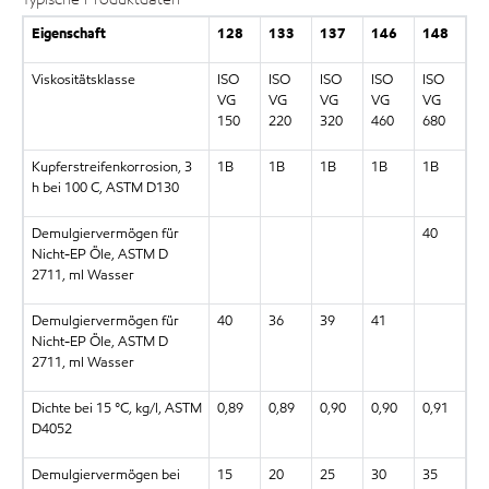
Eigenschaft
128
133
137
146
148
Viskositätsklasse
ISO
ISO
ISO
ISO
ISO
VG
VG
VG
VG
VG
150
220
320
460
680
Kupferstreifenkorrosion, 3
1B
1B
1B
1B
1B
h bei 100 C, ASTM D130
Demulgiervermögen für
40
Nicht-EP Öle, ASTM D
2711, ml Wasser
Demulgiervermögen für
40
36
39
41
Nicht-EP Öle, ASTM D
2711, ml Wasser
Dichte bei 15 °C, kg/l, ASTM
0,89
0,89
0,90
0,90
0,91
D4052
Demulgiervermögen bei
15
20
25
30
35