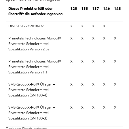
Dieses Produkt erfüllt oder
128
133
137
146
148
übertrifft die Anforderungen von:
DIN 51517-2:2018-09
X
X
X
X
Primetals Technologies Morgoil®
X
X
X
X
X
Erweiterte Schmiermittel-
Spezifikation Version 2.5a
Primetals Technologies Morgoil®
X
X
X
X
X
Erweiterte Schmiermittel-
Spezifikation Version 1.1
SMS Group X-Roll® Öllager –
X
X
X
X
X
Erweiterte Schmiermittel-
Spezifikation (SN 180-4)
SMS Group X-Roll® Öllager –
X
X
X
X
X
Erweiterte Schmiermittel-
Spezifikation (SN 180-3)
Typische Produktdaten