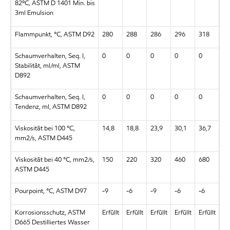
82ºC, ASTM D 1401 Min. bis
3ml Emulsion
Flammpunkt, °C, ASTM D92
280
288
286
296
318
Schaumverhalten, Seq. I,
0
0
0
0
0
Stabilität, ml/ml, ASTM
D892
Schaumverhalten, Seq. I,
0
0
0
0
0
Tendenz, ml, ASTM D892
Viskosität bei 100 °C,
14,8
18,8
23,9
30,1
36,7
mm2/s, ASTM D445
Viskosität bei 40 °C, mm2/s,
150
220
320
460
680
ASTM D445
Pourpoint, °C, ASTM D97
-9
-6
-9
-6
-6
Korrosionsschutz, ASTM
Erfüllt
Erfüllt
Erfüllt
Erfüllt
Erfüllt
D665 Destilliertes Wasser