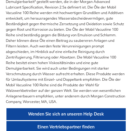
Demulgierbarkeit" gestellt werden, die in der Morgan Advanced
Lubricant Specification, Revision 2.5a definiert ist. Die Öle der Mobil
Vacuoline 100 Reihe werden mit hochwertigen Grundölen und Additiven
entwickelt, um herausragendes Wasserabscheidevermögen, gute
Beständigkeit gegen thermische Zersetzung und Oxidation sowie Schutz
gegen Rost und Korrosion zu bieten. Die Öle der Mobil Vacuoline 100
Reihe sind beständig gegen die Bildung von Emulsion und Schlamm.
Daher können diese Öle einen Beitrag zu saubereren Anlagen und
Filtern leisten. Auch werden feste Verunreinigungen prompt
abgeschieden, im Hinblick auf eine einfache Reinigung durch
Zentrifugierung, Filtrierung oder Absetzen. Die Mobil Vacuoline 100
Reihe besitzt einen hohen Viskositätsindex und eine gute
Demulgierbarkeit. Sie wird auch unter Bedingungen mit starker
Verschmutzung durch Wasser aufrecht erhalten. Diese Produkte werden
für Umlaufsysteme mit Einzel- und Doppeltank empfohlen. Die Öle der
Mobil Vacuoline 100 Reihe sind die Produkte der Wahl für
Walzwerkbetreiber auf der ganzen Welt. Sie werden von wesentlichen
Anlagenerbauern empfohlen, unter anderem durch Morgan Construction
Company, Worcester, MA, USA.
Wenden Sie sich an unseren Help Desk
Einen Vertriebspartner finden