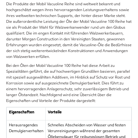
Die Produkte der Mobil Vacuoline Reihe sind weltweit bekannt und
hochgeschätzt wegen ihres hervorragenden Leistungsverhaltens sowie
ihres weltweiten technischen Supports, der hinter dieser Marke steht.
Die außerordentliche Leistung der Öle der Mobil Vacuoline 100 Reihe hat
sie als Produkt der Wahl für Walzwerkanwender rund um den Globus
qualifiziert. Die im engen Kontakt mit führenden Walzwerkerbauern,
darunter Morgan Construction in den Vereinigten Staaten, gewonnen
Erfahrungen wurden eingesetzt, damit die Vacuoline-Öle die Bedürfnisse
der sich stetig weiterentwickelnden Konstruktionen und Anwendungen
von Walzwerken erfüllen.
Bei den Ölen der Mobil Vacuoline 100 Reihe hat diese Arbeit zu
Spezialitäten geführt, die auf hochwertigen Grundölen basieren, parallel
mit speziell ausgewählten Additiven, im Hinblick auf Schutz vor Rost und
Korrosion sowie auf ausgezeichnete Demulgierbarkeit. Dies führt zu
einem hervorragenden Anlagenschutz, sehr zuverlässigem Betrieb und
langer Ölstandzeit. Nachfolgend wird eine Übersicht über die
Eigenschaften und Vorteile der Produkte dargestellt:
Eigenschaften
Vorteile
Herausragendes
Schnelles Abscheiden von Wasser und festen
Demulgierverhalten
Verunreinigungen während der gesamten
Öllebensdauer für reibungslosen Betrieb und