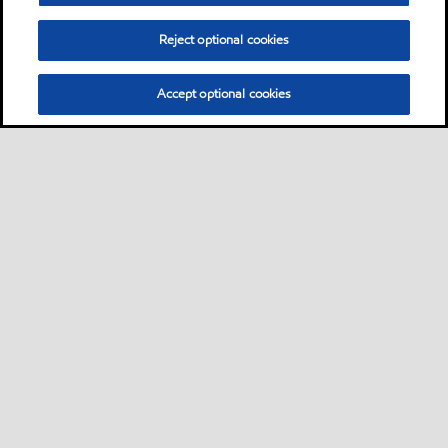
Reject optional cookies
Accept optional cookies
Sitemap
Global
Kontakt
Impressum
•
•
•
•