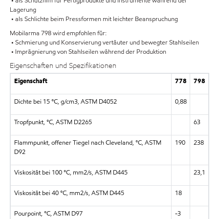
• als Schutzfilm für Fertigprodukte und Instrumente während der
Lagerung
• als Schlichte beim Pressformen mit leichter Beanspruchung
Mobilarma 798 wird empfohlen für:
• Schmierung und Konservierung vertäuter und bewegter Stahlseilen
• Imprägnierung von Stahlseilen während der Produktion
Eigenschaften und Spezifikationen
Eigenschaft
778
798
Dichte bei 15 °C, g/cm3, ASTM D4052
0,88
Tropfpunkt, °C, ASTM D2265
63
Flammpunkt, offener Tiegel nach Cleveland, °C, ASTM
190
238
D92
Viskosität bei 100 °C, mm2/s, ASTM D445
23,1
Viskosität bei 40 °C, mm2/s, ASTM D445
18
Pourpoint, °C, ASTM D97
-3