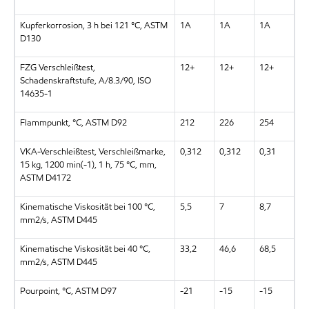
Kupferkorrosion, 3 h bei 121 °C, ASTM
1A
1A
1A
D130
FZG Verschleißtest,
12+
12+
12+
Schadenskraftstufe, A/8.3/90, ISO
14635-1
Flammpunkt, °C, ASTM D92
212
226
254
VKA-Verschleißtest, Verschleißmarke,
0,312
0,312
0,31
15 kg, 1200 min(-1), 1 h, 75 °C, mm,
ASTM D4172
Kinematische Viskosität bei 100 °C,
5,5
7
8,7
mm2/s, ASTM D445
Kinematische Viskosität bei 40 °C,
33,2
46,6
68,5
mm2/s, ASTM D445
Pourpoint, °C, ASTM D97
-21
-15
-15