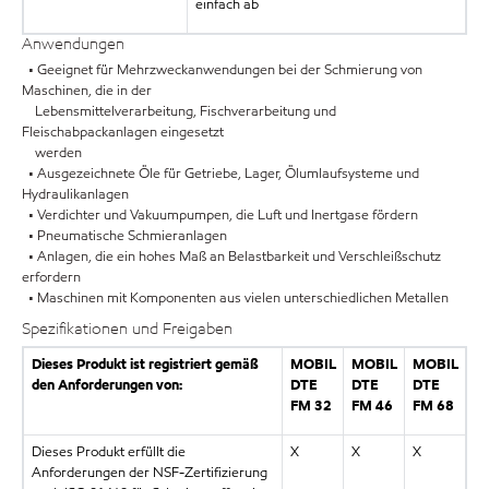
einfach ab
Anwendungen
• Geeignet für Mehrzweckanwendungen bei der Schmierung von
Maschinen, die in der
Lebensmittelverarbeitung, Fischverarbeitung und
Fleischabpackanlagen eingesetzt
werden
• Ausgezeichnete Öle für Getriebe, Lager, Ölumlaufsysteme und
Hydraulikanlagen
• Verdichter und Vakuumpumpen, die Luft und Inertgase fördern
• Pneumatische Schmieranlagen
• Anlagen, die ein hohes Maß an Belastbarkeit und Verschleißschutz
erfordern
• Maschinen mit Komponenten aus vielen unterschiedlichen Metallen
Spezifikationen und Freigaben
Dieses Produkt ist registriert gemäß
MOBIL
MOBIL
MOBIL
den Anforderungen von:
DTE
DTE
DTE
FM 32
FM 46
FM 68
Dieses Produkt erfüllt die
X
X
X
Anforderungen der NSF-Zertifizierung