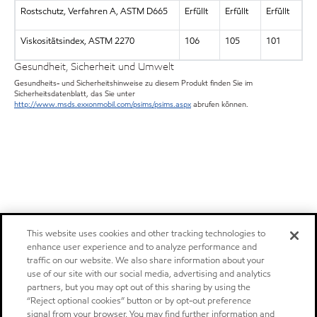
Rostschutz, Verfahren A, ASTM D665
Erfüllt
Erfüllt
Erfüllt
Viskositätsindex, ASTM 2270
106
105
101
Gesundheit, Sicherheit und Umwelt
Gesundheits- und Sicherheitshinweise zu diesem Produkt finden Sie im
Sicherheitsdatenblatt, das Sie unter
http://www.msds.exxonmobil.com/psims/psims.aspx
abrufen können.
This website uses cookies and other tracking technologies to
enhance user experience and to analyze performance and
traffic on our website. We also share information about your
use of our site with our social media, advertising and analytics
partners, but you may opt out of this sharing by using the
“Reject optional cookies” button or by opt-out preference
signal from your browser. You may find further information and