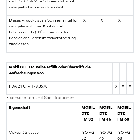
nach ISO 21469 für Schmierstoffe mit
gelegentlichem Produktkontakt.
Dieses Produkt ist als Schmiermittel für
X
X
X
den gelegentlichen Kontakt mit
Lebensmitteln (H1) im und um den
Bereich der Lebensmittelverarbeitung
zugelassen.
Mobil DTE FM Reihe erfüllt oder übertrifft die
Anforderungen von:
FDA 21 CFR 178.3570
X
X
X
Eigenschaften und Spezifikationen
Eigenschaft
MOBIL
MOBIL
MOBIL
DTE
DTE
DTE
FM 32
FM 46
FM 68
Viskositätsklasse
ISO VG
ISO VG
ISO VG
32
46
68