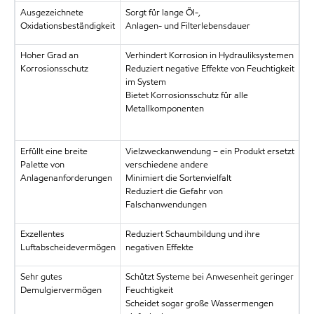
Ausgezeichnete
Sorgt für lange Öl-,
Oxidationsbeständigkeit
Anlagen- und Filterlebensdauer
Hoher Grad an
Verhindert Korrosion in Hydrauliksystemen
Korrosionsschutz
Reduziert negative Effekte von Feuchtigkeit
im System
Bietet Korrosionsschutz für alle
Metallkomponenten
Erfüllt eine breite
Vielzweckanwendung – ein Produkt ersetzt
Palette von
verschiedene andere
Anlagenanforderungen
Minimiert die Sortenvielfalt
Reduziert die Gefahr von
Falschanwendungen
Exzellentes
Reduziert Schaumbildung und ihre
Luftabscheidevermögen
negativen Effekte
Sehr gutes
Schützt Systeme bei Anwesenheit geringer
Demulgiervermögen
Feuchtigkeit
Scheidet sogar große Wassermengen