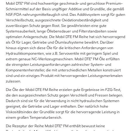
Mobil DTE™ FM sind hochwertige geschmack- und geruchlose Premium-
Schmiermittel auf der Basis ungiftiger Additive und Grundöle, die gemäß
NSF/FDA nahrungsmitteltauglich sind. Das Additivsystem sorgt für guten
Verschleißschutz, ausgezeichnete Oxidationsbeständigkeit und
zuverlässigen Schutz gegen Rost. Sie gewährleisten eine gute
Systemsauberkeit, lange Öllebensdauer und Filterstandzeiten sowie
optimalen Anlagenschutz. Die Mobil DTE FM Reihe hat sich hervorragend
als Öl für Lager, Getriebe und Ölumlaufsysteme bewährt. Darüber
hinaus eignen sich diese Öle für die kritischen Anforderungen von
Hydraulikkomponenten, wie z.B. Servoventile mit geringem Spiel und
extrem genaue NC-Werkzeugmaschinen. Mobil DTE™ FM Öle erfüllten
die strengsten Leistungsanforderungen zahlreicher System- und
Komponentenhersteller, die mit unterschiedlichen Metallen konstruiert
sind und ein einziges Produkt mit hervorragenden Leistungsmerkmalen
zulassen.
Die Öle der Mobil DTE FM Reihe erzielen gute Ergebnisse im FZG-Test,
die den ausgezeichneten Schutz gegen Verschleiß und Fressen belegen.
Dadurch sind sie für die Verwendung in nicht hydraulischen Systemen
geeignet, die Getriebe und Lager enthalten. Der natürlich hohe
Viskositätsindex der Grundöle sorgt für die hervorragende Leistung in
einem großen Temperaturbereich.
Die Rezeptur der Reihe Mobil DTE™ FM enthält bewusst keine