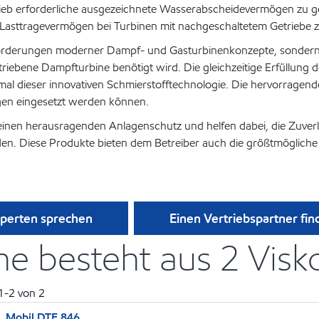
ieb erforderliche ausgezeichnete Wasserabscheidevermögen zu ge
Lasttragevermögen bei Turbinen mit nachgeschaltetem Getriebe zu
nforderungen moderner Dampf- und Gasturbinenkonzepte, sondern 
betriebene Dampfturbine benötigt wird. Die gleichzeitige Erfüllun
l dieser innovativen Schmierstofftechnologie. Die hervorragende
ngen eingesetzt werden können.
einen herausragenden Anlagenschutz und helfen dabei, die Zuver
en. Diese Produkte bieten dem Betreiber auch die größtmögliche Fle
xperten sprechen
Einen Vertriebspartner fin
e besteht aus 2 Visko
1
-
2
von
2
Mobil DTE 846