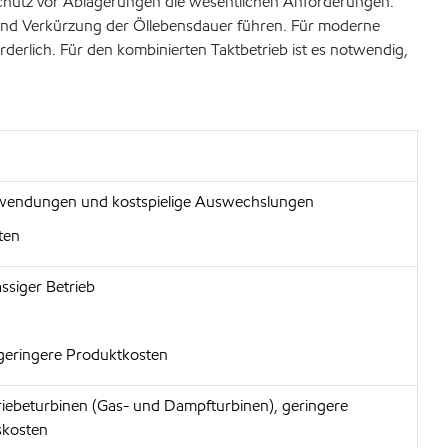
 Schutz vor Ablagerungen die wesentlichen Anforderungen.
n und Verkürzung der Öllebensdauer führen. Für moderne
erlich. Für den kombinierten Taktbetrieb ist es notwendig,
nwendungen und kostspielige Auswechslungen
ten
ässiger Betrieb
 geringere Produktkosten
riebeturbinen (Gas- und Dampfturbinen), geringere
skosten