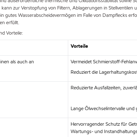
ind außerordentliche thermische und Oxidationsstabilität sowie
 kann zur Verstopfung von Filtern, Ablagerungen in Stellventile
in gutes Wasserabscheidevermögen im Falle von Dampflecks erford
n erfüllt.
d Vorteile:
Vorteile
binen als auch an
Vermeidet Schmierstoff-Fehla
Reduziert die Lagerhaltungskos
Reduzierte Ausfallzeiten, zuverl
Lange Ölwechselintervalle und
Hervorragender Schutz für Get
Wartungs- und Instandhaltung