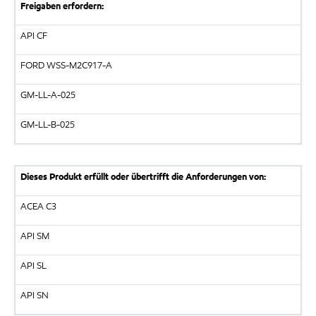
Freigaben erfordern:
API CF
FORD WSS-M2C917-A
GM-LL-A-025
GM-LL-B-025
Dieses Produkt erfüllt oder übertrifft die Anforderungen von:
ACEA C3
API SM
API SL
API SN