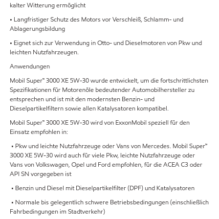
kalter Witterung ermöglicht
• Langfristiger Schutz des Motors vor Verschleiß, Schlamm- und
Ablagerungsbildung
• Eignet sich zur Verwendung in Otto- und Dieselmotoren von Pkw und
leichten Nutzfahrzeugen.
Anwendungen
Mobil Super™ 3000 XE 5W-30 wurde entwickelt, um die fortschrittlichsten
Spezifikationen für Motorenöle bedeutender Automobilhersteller zu
entsprechen und ist mit den modernsten Benzin- und
Dieselpartikelfiltern sowie allen Katalysatoren kompatibel.
Mobil Super™ 3000 XE 5W-30 wird von ExxonMobil speziell für den
Einsatz empfohlen in:
• Pkw und leichte Nutzfahrzeuge oder Vans von Mercedes. Mobil Super™
3000 XE 5W-30 wird auch für viele Pkw, leichte Nutzfahrzeuge oder
Vans von Volkswagen, Opel und Ford empfohlen, für die ACEA C3 oder
API SN vorgegeben ist
• Benzin und Diesel mit Dieselpartikelfilter (DPF) und Katalysatoren
• Normale bis gelegentlich schwere Betriebsbedingungen (einschließlich
Fahrbedingungen im Stadtverkehr)