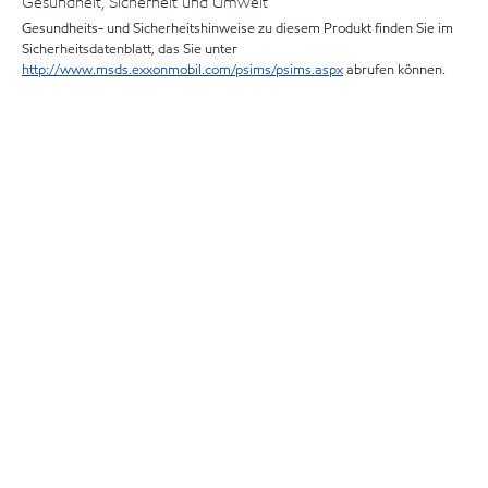
Gesundheit, Sicherheit und Umwelt
Gesundheits- und Sicherheitshinweise zu diesem Produkt finden Sie im
Sicherheitsdatenblatt, das Sie unter
http://www.msds.exxonmobil.com/psims/psims.aspx
abrufen können.