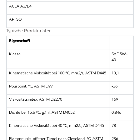
ACEA A3/B4
API SQ
Typische Produktdaten
Eigenschaft
Klasse
SAE 5W-
40
Kinematische Viskosität bei 100 °C, mm2/s, ASTM D445
13,1
Pourpoint, °C, ASTM D97
-36
Viskositätsindex, ASTM D2270
169
Dichte bei 15,6 ºC, g/ml, ASTM D4052
0,846
Kinematische Viskosität bei 40 °C, mm2/s, ASTM D445
78
Flammpunkt, offener Tiegel nach Cleveland, °C, ASTM
236