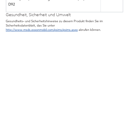
D92
Gesundheit, Sicherheit und Umwelt
Gesundheits- und Sicherheitshinweise zu diesem Produkt finden Sie im
Sicherheitsdatenblatt, das Sie unter
http://www.msds.exxonmobil.com/psims/psims.aspx
abrufen können.