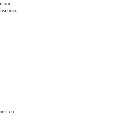
ie und
ensdauer,
meisten