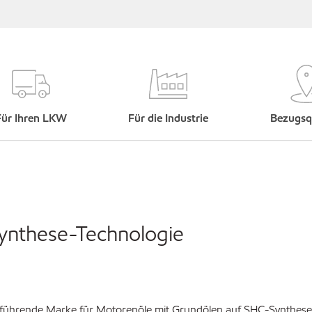
Für Ihren LKW
Für die Industrie
Bezugsq
ynthese-Technologie
it führende Marke für Motorenöle mit Grundölen auf SHC-Synthese