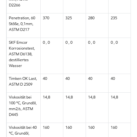
D2266
Penetration, 60
370
325
280
235
4
Stöße, 0,1mm,
ASTM D217
SKF Emcor
0 , 0
0 , 0
0 , 0
0 , 0
0 
Korrosionstest,
ASTM D6138,
destilliertes
Wasser
Timken OK Last,
40
40
40
40
4
ASTM D 2509
Viskosität bei
14,8
14,8
14,8
14,8
14
100 °C, Grundöl,
mm2/s, ASTM
D445
Viskosität bei 40
160
160
160
160
1
°C, Grundöl,