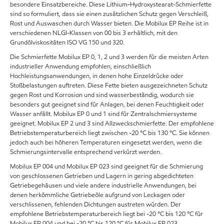
besondere Einsatzbereiche. Diese Lithium-Hydroxystearat-Schmierfette
sind so formuliert, dass sie einen zusätzlichen Schutz gegen Verschleiß,
Rost und Auswaschen durch Wasser bieten. Die Mobilux EP Reihe ist in
verschiedenen NLGI-Klassen von 00 bis 3 erhältlich, mit den
Grundölviskositäten ISO VG 150 und 320.
Die Schmierfette Mobilux EP 0, 1, 2 und 3 werden für die meisten Arten
industrieller Anwendung empfohlen, einschließlich
Hochleistungsanwendungen, in denen hohe Einzeldrücke oder
Stoßbelastungen auftreten. Diese Fette bieten ausgezeichneten Schutz
gegen Rost und Korrosion und sind wasserbeständig, wodurch sie
besonders gut geeignet sind für Anlagen, bei denen Feuchtigkeit oder
Wasser anfällt. Mobilux EP 0 und 1 sind für Zentralschmiersysteme
geeignet. Mobilux EP 2 und 3 sind Allzweckschmierfette. Der empfohlene
Betriebstemperaturbereich liegt zwischen -20 °C bis 130 °C. Sie können
jedoch auch bei höheren Temperaturen eingesetzt werden, wenn die
Schmierungsintervalle entsprechend verkürzt werden.
Mobilux EP 004 und Mobilux EP 023 sind geeignet für die Schmierung
von geschlossenen Getrieben und Lagern in gering abgedichteten
Getriebegehäusen und viele andere industrielle Anwendungen, bei
denen herkömmliche Getriebeöle aufgrund von Leckagen oder
verschlissenen, fehlenden Dichtungen austreten würden. Der
empfohlene Betriebstemperaturbereich liegt bei -20 °C bis 120 °C für
Mobilux EP 004 und bei -20 °C bis 120 °C für Mobilux EP 023.