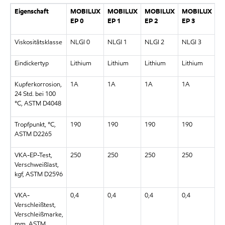
Eigenschaft
MOBILUX
MOBILUX
MOBILUX
MOBILUX
M
EP 0
EP 1
EP 2
EP 3
E
Viskositätsklasse
NLGI 0
NLGI 1
NLGI 2
NLGI 3
N
Eindickertyp
Lithium
Lithium
Lithium
Lithium
Li
Kupferkorrosion,
1A
1A
1A
1A
24 Std. bei 100
°C, ASTM D4048
Tropfpunkt, °C,
190
190
190
190
ASTM D2265
VKA-EP-Test,
250
250
250
250
2
Verschweißlast,
kgf, ASTM D2596
VKA-
0,4
0,4
0,4
0,4
0,
Verschleißtest,
Verschleißmarke,
mm, ASTM