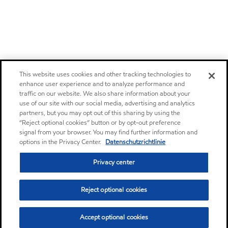
This website uses cookies and other tracking technologies to
enhance user experience and to analyze performance and
traffic on our website. We also share information about your
use of our site with our social media, advertising and analytics
partners, but you may opt out of this sharing by using the
“Reject optional cookies” button or by opt-out preference
signal from your browser. You may find further information and
options in the Privacy Center.
Datenschutzrichtlinie
Privacy center
Reject optional cookies
Accept optional cookies