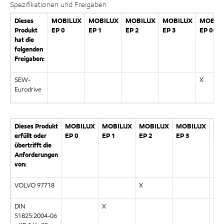
Spezifikationen und Freigaben
Dieses
MOBILUX
MOBILUX
MOBILUX
MOBILUX
MOBIL
Produkt
EP 0
EP 1
EP 2
EP 3
EP 004
hat die
folgenden
Freigaben:
SEW-
X
Eurodrive
Dieses Produkt
MOBILUX
MOBILUX
MOBILUX
MOBILUX
MO
erfüllt oder
EP 0
EP 1
EP 2
EP 3
EP 
übertrifft die
Anforderungen
von:
VOLVO 97718
X
DIN
X
51825:2004-06