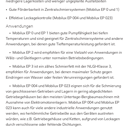
niedrigere Lagerkosten und weniger ungeplante Ausfallzeiten
• Gute Förderbarkeit in Zentralschmiersystemen (Mobilux EP 0 und 1)
• Effektive Leckagekontrolle (Mobilux EP 004 und Mobilux EP 023)
Anwendungen
• Mobilux EP 0 und EP 1 bieten gute Pumpfähigkeit bei tiefen
Temperaturen und sind geeignet für Zentralschmiersysteme und andere
Anwendungen, bei denen gute Tieftemperaturleistung gefordert ist.
• Mobilux EP 2 wird empfohlen für eine Vielzahl von Anwendungen in
Wälz- und Gleitlagern unter normalen Betriebsbedingungen.
• Mobilux EP 3 ist ein zähes Schmierfett mit der NLGI-Klasse 3,
empfohlen für Anwendungen, bei denen maximaler Schutz gegen
Eindringen von Wasser oder festen Verunreinigungen gefordert ist.
• Mobilux EP 004 und Mobilux EP 023 eignen sich für die Schmierung
von geschlossenen Getrieben und Lagern in gering abgedichteten
Getriebegehäusen bei den meisten Untertage-Bergbaumaschinen mit
Ausnahme von Elektromotorenlagern. Mobilux EP 004 und Mobilux EP
023 kann auch für viele andere industrielle Anwendungen genutzt
werden, wo herkömmliche Getriebeöle aus den Geräten austreten
würden, wie z.B. Getriebegehäuse und Ketten, aufgrund von Leckagen
durch verschlissene oder fehlende Dichtungen.