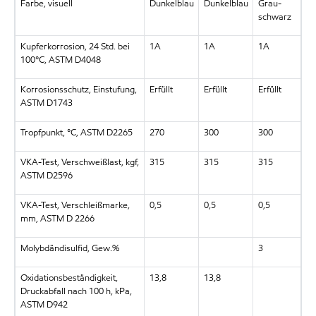
Farbe, visuell
Dunkelblau
Dunkelblau
Grau-
schwarz
Kupferkorrosion, 24 Std. bei
1A
1A
1A
100°C, ASTM D4048
Korrosionsschutz, Einstufung,
Erfüllt
Erfüllt
Erfüllt
ASTM D1743
Tropfpunkt, °C, ASTM D2265
270
300
300
VKA-Test, Verschweißlast, kgf,
315
315
315
ASTM D2596
VKA-Test, Verschleißmarke,
0,5
0,5
0,5
mm, ASTM D 2266
Molybdändisulfid, Gew.%
3
Oxidationsbeständigkeit,
13,8
13,8
Druckabfall nach 100 h, kPa,
ASTM D942