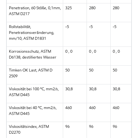
Penetration, 60 Stöße, 0,1mm,
325
280
280
ASTM D217
Rollstabilität,
-5
-5
-5
Penetrationsveränderung,
mm/10, ASTM D1831
Korrosionsschutz, ASTM
0 , 0
0 , 0
0 , 0
D6138, destilliertes Wasser
Timken OK Last, ASTM D
50
50
50
2509
Viskosität bei 100 °C, mm2/s,
30,8
30,8
30,8
ASTM D445
Viskosität bei 40 °C, mm2/s,
460
460
460
ASTM D445
Viskositätsindex, ASTM
96
96
96
D2270