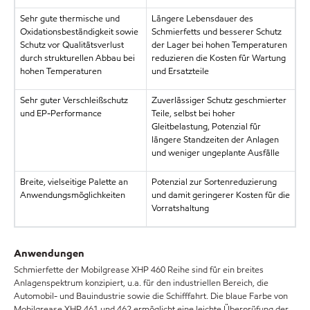
Sehr gute thermische und
Längere Lebensdauer des
Oxidationsbeständigkeit sowie
Schmierfetts und besserer Schutz
Schutz vor Qualitätsverlust
der Lager bei hohen Temperaturen
durch strukturellen Abbau bei
reduzieren die Kosten für Wartung
hohen Temperaturen
und Ersatzteile
Sehr guter Verschleißschutz
Zuverlässiger Schutz geschmierter
und EP-Performance
Teile, selbst bei hoher
Gleitbelastung, Potenzial für
längere Standzeiten der Anlagen
und weniger ungeplante Ausfälle
Breite, vielseitige Palette an
Potenzial zur Sortenreduzierung
Anwendungsmöglichkeiten
und damit geringerer Kosten für die
Vorratshaltung
Anwendungen
Schmierfette der Mobilgrease XHP 460 Reihe sind für ein breites
Anlagenspektrum konzipiert, u.a. für den industriellen Bereich, die
Automobil- und Bauindustrie sowie die Schifffahrt. Die blaue Farbe von
Mobilgrease XHP 461 und 462 ermöglicht eine leichte Überprüfung der