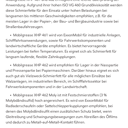
Anwendung. Aufgrund ihrer hohen ISO VG 460 Grundölviskosität werden
diese Schmierfette für den Einsatz unter hohen Belastungen bei
langsamen bis mittleren Geschwindigkeiten empfohlen, z.B. für die
meisten Lager in der Papier-, der Bau- und Bergbauindustrie sowie bei
Straßenbaufahrzeugen.
• Mobilgrease XHP 461 wird von ExxonMobil für industrielle Anlagen,
Schifffahrtsanwendungen, sowie für Fahrwerkskomponenten und
landwirtschaftliche Geräte empfohlen. Es bietet hervorragende
Leistungen bei tiefen Temperaturen. Es eignet sich als Schmierfett für
langsam laufende, flexible Zahnkupplungen.
• Mobilgrease XHP 462 wird empfohlen für Lager in der Nasspartie
und Pressenpartie bei Papiermaschinen. Darüber hinaus eignet es sich
auch gut als Vielzweck-Schmierfett für alle möglichen Einsätze bei
Walzanlagen, im industriellen Bereich, im Schifffahrtssektor bei
Fahrwerkskomponenten und in der Landwirtschaft.
• Mobilgrease XHP 462 Moly ist mit Festschmierstoffen (3 %
Molybdändisulfid) hoch angereichert. Es wird von ExxonMobil für
Radladerschaufeln oder Sattelschlepperkupplungen empfohlen, bei
denen das Molybdändisulfit einen zusätzlichen Schutz bietet, wenn
Gleitreibung und Schwingungsbewegungen zum Abreißen des Ölfilms
und dadurch zu Metall-auf-Metall-Kontakt führen.