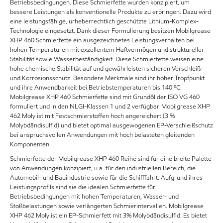
Betriebsbedingungen. Diese Schmierfette wurden konzipiert, um
bessere Leistungen als konventionelle Produkte zu erbringen. Dazu wird
eine leistungsfähige, urheberrechtlich geschützte Lithium-Komplex-
Technologie eingesetzt. Dank dieser Formulierung besitzen Mobilgrease
XHP 460 Schmierfette ein ausgezeichnetes Leistungsverhalten bei
hohen Temperaturen mit exzellentem Haftvermögen und struktureller
Stabilität sowie Wasserbeständigkeit. Diese Schmierfette weisen eine
hohe chemische Stabilität auf und gewährleisten sicheren Verschleiß-
und Korrosionsschutz. Besondere Merkmale sind ihr hoher Tropfpunkt
und ihre Anwendbarkeit bei Betriebstemperaturen bis 140 ºC.
Mobilgrease XHP 460 Schmierfette sind mit Grundöl der ISO VG 460
formuliert und in den NLGI-Klassen 1 und 2 verfügbar. Mobilgrease XHP
462 Moly ist mit Festschmierstoffen hoch angereichert (3 %
Molybdändisulfid) und bietet optimal ausgewogenen EP-Verschleißschutz
bei anspruchsvollen Anwendungen mit hoch belasteten gleitenden
Komponenten.
Schmierfette der Mobilgrease XHP 460 Reihe sind für eine breite Palette
von Anwendungen konzipiert, u.a. für den industriellen Bereich, die
Automobil- und Bauindustrie sowie für die Schifffahrt. Aufgrund ihres
Leistungsprofils sind sie die idealen Schmierfette für
Betriebsbedingungen mit hohen Temperaturen, Wasser- und
Stoßbelastungen sowie verlängerten Schmierintervallen. Mobilgrease
XHP 462 Moly ist ein EP-Schmierfett mit 3% Molybdändisulfid. Es bietet