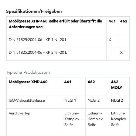
Spezifikationen/Freigaben
Mobilgrease XHP 460 Reihe erfüllt oder übertrifft die
461
462
Anforderungen von:
DIN 51825:2004-06 - KP 1 N -20 L
X
DIN 51825:2004-06 - KP 2 N -20 L
X
Typische Produktdaten
Mobilgrease XHP 460
461
462
462
MOLY
ISO-Viskositätsklasse
NLGI 1
NLGI 2
NLGI 2
Verdickertyp
Lithium-
Lithium-
Lithium-
Komplex-
Komplex-
Komplex-
Seife
Seife
Seife