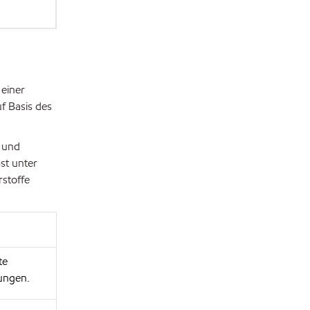
einer
f Basis des
 und
st unter
stoffe
te
gungen.