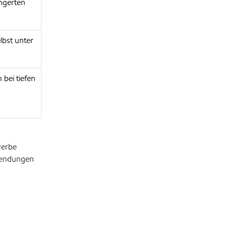
ängerten
bst unter
bei tiefen
werbe
nwendungen