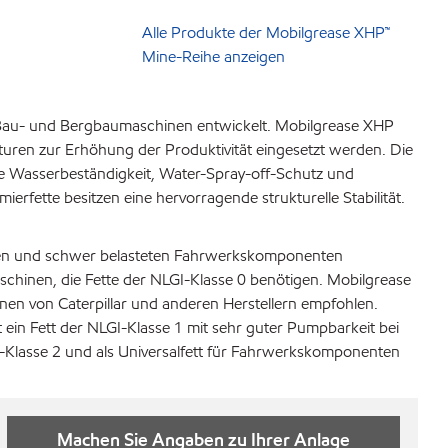
Alle Produkte der Mobilgrease XHP™
Mine-Reihe anzeigen
n Bau- und Bergbaumaschinen entwickelt. Mobilgrease XHP
uren zur Erhöhung der Produktivität eingesetzt werden. Die
te Wasserbeständigkeit, Water-Spray-off-Schutz und
rfette besitzen eine hervorragende strukturelle Stabilität.
pfen und schwer belasteten Fahrwerkskomponenten
hinen, die Fette der NLGI-Klasse 0 benötigen. Mobilgrease
n von Caterpillar und anderen Herstellern empfohlen.
 ein Fett der NLGI-Klasse 1 mit sehr guter Pumpbarkeit bei
I-Klasse 2 und als Universalfett für Fahrwerkskomponenten
Machen Sie Angaben zu Ihrer Anlage