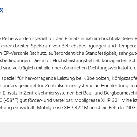
B)
 Reihe wurden speziell für den Einsatz in extrem hochbelastete
r einem breiten Spektrum von Betriebsbedingungen und -temperat
 EP-Verschleißschutz, außerordentliche Standfestigkeit, sehr gu
sbedingungen. Diese für Höchstleistungsbetrieb konzipierten Schmie
nd sind verträglich mit allen herkömmlichen Dichtungswerkstoffen.
peziell für hervorragende Leistung bei Kübelbolzen, Königsza
sonders geeignet für Zentralschmiersysteme an Hochleistungsmasc
insatz in Zentralschmiersystemen bei Bau- und Bergbaumaschine
(-58°F) gut förder- und verteilbar. Mobilgrease XHP 321 Mine ist
ebung entwickelt. Mobilgrease XHP 322 Mine ist ein Fett der NLG