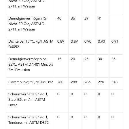
Nicht-EP Öle, ASTM D
2711, ml Wasser
Demulgiervermögen für
40
36
39
41
Nicht-EP Öle, ASTM D
2711, ml Wasser
Dichte bei 15 °C, kg/l, ASTM
0,89
0,89
0,90
0,90
0,91
D4052
Demulgiervermögen bei
15
20
25
30
35
82ºC, ASTM D 1401 Min. bis
3ml Emulsion
Flammpunkt, °C, ASTM D92
280
288
286
296
318
Schaumverhalten, Seq. I,
0
0
0
0
0
Stabilität, ml/ml, ASTM
D892
Schaumverhalten, Seq. I,
0
0
0
0
0
Tendenz, ml, ASTM D892