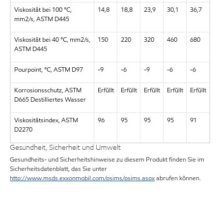
Viskosität bei 100 °C,
14,8
18,8
23,9
30,1
36,7
mm2/s, ASTM D445
Viskosität bei 40 °C, mm2/s,
150
220
320
460
680
ASTM D445
Pourpoint, °C, ASTM D97
-9
-6
-9
-6
-6
Korrosionsschutz, ASTM
Erfüllt
Erfüllt
Erfüllt
Erfüllt
Erfüllt
D665 Destilliertes Wasser
Viskositätsindex, ASTM
96
95
95
95
91
D2270
Gesundheit, Sicherheit und Umwelt
Gesundheits- und Sicherheitshinweise zu diesem Produkt finden Sie im
Sicherheitsdatenblatt, das Sie unter
http://www.msds.exxonmobil.com/psims/psims.aspx
abrufen können.