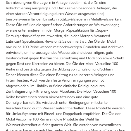
Schmierung von Gleitlagern in Anlagen bestimmt, die für eine
Vollschmierung ausgelegt sind. Dazu zählen besonders Anlagen, die
einer starken Verunreinigung durch Wasser ausgesetzt sind,
beispielsweise für den Einsatz in Stützwälzlagern in Metallwalzwerken.
Diese Öle erfüllen die spezifischen Anforderungen an Walzwerklager,
wie sie unter anderem in der Morgan-Spezifikation für „Super-
Demulgierbarkeit" gestellt werden, die in der Morgan Advanced
Lubricant Specification, Revision 2.5a definiert ist. Die Öle der Mobil
Vacuoline 100 Reihe werden mit hochwertigen Grundölen und Additiven
entwickelt, um herausragendes Wasserabscheidevermögen, gute
Beständigkeit gegen thermische Zersetzung und Oxidation sowie Schutz
gegen Rost und Korrosion zu bieten. Die Öle der Mobil Vacuoline 100
Reihe sind beständig gegen die Bildung von Emulsion und Schlamm.
Daher können diese Öle einen Beitrag zu saubereren Anlagen und
Filtern leisten. Auch werden feste Verunreinigungen prompt
abgeschieden, im Hinblick auf eine einfache Reinigung durch
Zentrifugierung, Filtrierung oder Absetzen. Die Mobil Vacuoline 100
Reihe besitzt einen hohen Viskositätsindex und eine gute
Demulgierbarkeit. Sie wird auch unter Bedingungen mit starker
Verschmutzung durch Wasser aufrecht erhalten. Diese Produkte werden
für Umlaufsysteme mit Einzel- und Doppeltank empfohlen. Die Öle der
Mobil Vacuoline 100 Reihe sind die Produkte der Wahl für
Walzwerkbetreiber auf der ganzen Welt. Sie werden von wesentlichen
Anlagenerbauern empfohlen, unter anderem durch Morgan Construction