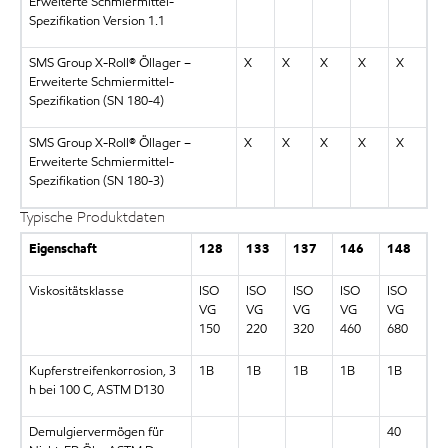
Erweiterte Schmiermittel-
Spezifikation Version 1.1
SMS Group X-Roll® Öllager –
X
X
X
X
X
Erweiterte Schmiermittel-
Spezifikation (SN 180-4)
SMS Group X-Roll® Öllager –
X
X
X
X
X
Erweiterte Schmiermittel-
Spezifikation (SN 180-3)
Typische Produktdaten
Eigenschaft
128
133
137
146
148
Viskositätsklasse
ISO
ISO
ISO
ISO
ISO
VG
VG
VG
VG
VG
150
220
320
460
680
Kupferstreifenkorrosion, 3
1B
1B
1B
1B
1B
h bei 100 C, ASTM D130
Demulgiervermögen für
40