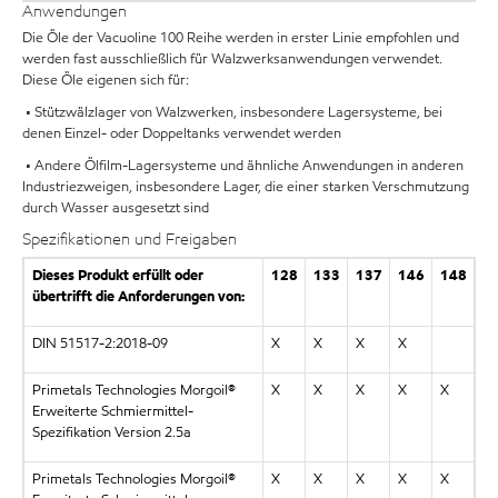
Anwendungen
Die Öle der Vacuoline 100 Reihe werden in erster Linie empfohlen und
werden fast ausschließlich für Walzwerksanwendungen verwendet.
Diese Öle eigenen sich für:
• Stützwälzlager von Walzwerken, insbesondere Lagersysteme, bei
denen Einzel- oder Doppeltanks verwendet werden
• Andere Ölfilm-Lagersysteme und ähnliche Anwendungen in anderen
Industriezweigen, insbesondere Lager, die einer starken Verschmutzung
durch Wasser ausgesetzt sind
Spezifikationen und Freigaben
Dieses Produkt erfüllt oder
128
133
137
146
148
übertrifft die Anforderungen von:
DIN 51517-2:2018-09
X
X
X
X
Primetals Technologies Morgoil®
X
X
X
X
X
Erweiterte Schmiermittel-
Spezifikation Version 2.5a
Primetals Technologies Morgoil®
X
X
X
X
X