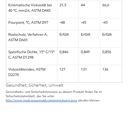
Kinematische Viskosität bei
31,5
44
66,6
40 °C, mm2/s, ASTM D445
Pourpoint, °C, ASTM D97
-48
-45
-45
Rostschutz, Verfahren A,
Erfüllt
Erfüllt
Erfüllt
ASTM D665
Spezifische Dichte, 15° C/15°
0,846
0,849
0,856
C, ASTM D1298
Viskositätsindex, ASTM
127
131
136
D2270
Gesundheit, Sicherheit, Umwelt
Gesundheits- und Sicherheitshinweise zu diesem Produkt finden Sie im
Sicherheitsdatenblatt, das Sie unter
http://www.msds.exxonmobil.com/psims/psims.aspx
abrufen können.