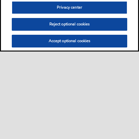
Privacy center
Reject optional cookies
Accept optional cookies
Sitemap
Industrieschmierstoffe
Lösungen nach Branche
•
•
•