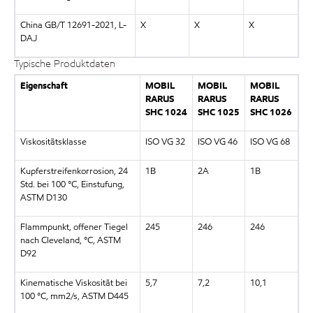
China GB/T 12691-2021, L-
X
X
X
DAJ
Typische Produktdaten
Eigenschaft
MOBIL
MOBIL
MOBIL
RARUS
RARUS
RARUS
SHC 1024
SHC 1025
SHC 1026
Viskositätsklasse
ISO VG 32
ISO VG 46
ISO VG 68
Kupferstreifenkorrosion, 24
1B
2A
1B
Std. bei 100 °C, Einstufung,
ASTM D130
Flammpunkt, offener Tiegel
245
246
246
nach Cleveland, °C, ASTM
D92
Kinematische Viskosität bei
5,7
7,2
10,1
100 °C, mm2/s, ASTM D445