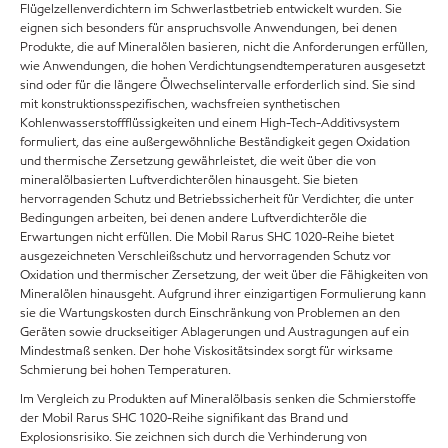
Flügelzellenverdichtern im Schwerlastbetrieb entwickelt wurden. Sie
eignen sich besonders für anspruchsvolle Anwendungen, bei denen
Produkte, die auf Mineralölen basieren, nicht die Anforderungen erfüllen,
wie Anwendungen, die hohen Verdichtungsendtemperaturen ausgesetzt
sind oder für die längere Ölwechselintervalle erforderlich sind. Sie sind
mit konstruktionsspezifischen, wachsfreien synthetischen
Kohlenwasserstoffflüssigkeiten und einem High-Tech-Additivsystem
formuliert, das eine außergewöhnliche Beständigkeit gegen Oxidation
und thermische Zersetzung gewährleistet, die weit über die von
mineralölbasierten Luftverdichterölen hinausgeht. Sie bieten
hervorragenden Schutz und Betriebssicherheit für Verdichter, die unter
Bedingungen arbeiten, bei denen andere Luftverdichteröle die
Erwartungen nicht erfüllen. Die Mobil Rarus SHC 1020-Reihe bietet
ausgezeichneten Verschleißschutz und hervorragenden Schutz vor
Oxidation und thermischer Zersetzung, der weit über die Fähigkeiten von
Mineralölen hinausgeht. Aufgrund ihrer einzigartigen Formulierung kann
sie die Wartungskosten durch Einschränkung von Problemen an den
Geräten sowie druckseitiger Ablagerungen und Austragungen auf ein
Mindestmaß senken. Der hohe Viskositätsindex sorgt für wirksame
Schmierung bei hohen Temperaturen.
Im Vergleich zu Produkten auf Mineralölbasis senken die Schmierstoffe
der Mobil Rarus SHC 1020-Reihe signifikant das Brand und
Explosionsrisiko. Sie zeichnen sich durch die Verhinderung von