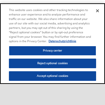
This website uses cookies and other tracking technologies to
enhance user experience and to analyze performance and
traffic on our website. We also share information about your
use of our site with our social media, advertising and analytics
partners, but you may opt out of this sharing by using the
“Reject optional cookies” button or by opt-out preference
signal from your browser. You may find further information and
options in the Privacy Center.
Datenschutzrichtlinie
Privacy center
Reject optional cookies
Accept optional cookies