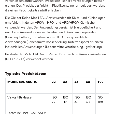
verschlossen aufbewahren, wobei sich kleinere Verpackungen besser
eignen. Das Produkt darf nicht in Plastikcontainer umgelagert werden,
die einen Feuchtigkeitseintritt erlauben.
Die Öle der Reihe Mobil EAL Arctic werden für Kälte- und Kühlanlagen
empfohlen, in denen HFKW-, HFO- und HFO/HFKW-Gemische
verwendet werden. Der Anwendungsbereich ist breit gefächert und
reicht von Anwendungen im Haushalt und Dienstleistungssektor
(Heizung, Lüftung, Klimatisierung – HLK) über gewerbliche
Anwendungen (Lebensmittelkonservierung, Kühltransport) bis hin zu
industriellen Anwendungen (Lebensmittelverarbeitung, -gefrierung).
Produkte der Mobil EAL Arctic Reihe dürfen nicht in Ammoniakanlagen
(NH3 / R-717) verwendet werden.
Typische Produktdaten
MOBIL EAL ARCTIC
22
32
46
68
100
17
Viskositätsklasse
ISO
ISO
ISO
ISO
ISO
22
32
46
68
100
Dichte bei 15°C, kg/l, ASTM