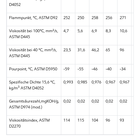
D4052
Flammpunkt, °C, ASTM D92
252
250
258
256
271
27
Viskosität bei 100°C, mm²/s,
4,7
5,6
6,9
8,3
10,6
15,
ASTM D445
Viskosität bei 40 °C, mm²/s,
23,5
31,6
46,2
65
96
16
ASTM D445
Pourpoint, °C, ASTM D5950
-59
-55
-46
-40
-34
-29
Spezifische Dichte 15,6 °C,
0,993
0,985
0,976
0,967
0,967
0,9
3
kg/m
ASTM D4052
Gesamtsäurezahl,mgKOH/g,
0,02
0,02
0,02
0,02
0,02
0,0
ASTM D974 (mod.)
Viskositätsindex, ASTM
114
115
104
96
93
91
D2270