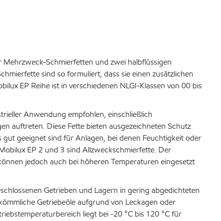
ier Mehrzweck-Schmierfetten und zwei halbflüssigen
mierfette sind so formuliert, dass sie einen zusätzlichen
ilux EP Reihe ist in verschiedenen NLGI-Klassen von 00 bis
strieller Anwendung empfohlen, einschließlich
n auftreten. Diese Fette bieten ausgezeichneten Schutz
ut geeignet sind für Anlagen, bei denen Feuchtigkeit oder
 Mobilux EP 2 und 3 sind Allzweckschmierfette. Der
e können jedoch auch bei höheren Temperaturen eingesetzt
schlossenen Getrieben und Lagern in gering abgedichteten
rkömmliche Getriebeöle aufgrund von Leckagen oder
iebstemperaturbereich liegt bei -20 °C bis 120 °C für