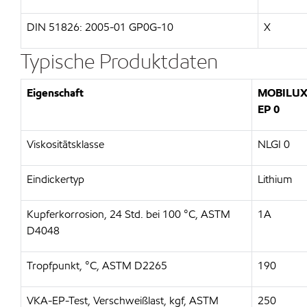
DIN 51826: 2005-01 GP0G-10
X
Typische Produktdaten
Eigenschaft
MOBILU
EP 0
Viskositätsklasse
NLGI 0
Eindickertyp
Lithium
Kupferkorrosion, 24 Std. bei 100 °C, ASTM
1A
D4048
Tropfpunkt, °C, ASTM D2265
190
VKA-EP-Test, Verschweißlast, kgf, ASTM
250