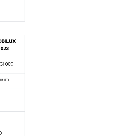
BILUX
 023
GI 000
thium
0