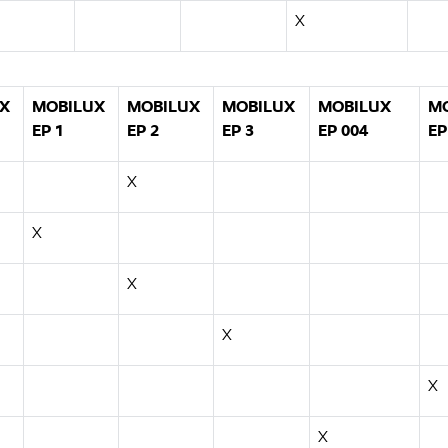
X
X
MOBILUX
MOBILUX
MOBILUX
MOBILUX
M
EP 1
EP 2
EP 3
EP 004
EP
X
X
X
X
X
X