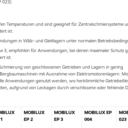
P 023)
fen Temperaturen und sind geeignet für Zentralschmiersysteme 
rt ist.
ndungen in Wälz- und Gleitlagern unter normalen Betriebsbedin
sse 3, empfohlen für Anwendungen, bei denen maximaler Schutz 
t ist.
Schmierung von geschlossenen Getrieben und Lagern in gering
e-Bergbaumaschinen mit Ausnahme von Elektromotorenlagern. Mo
ielle Anwendungen genutzt werden, wo herkömmliche Getriebeöle
tten, aufgrund von Leckagen durch verschlissene oder fehlende 
BILUX
MOBILUX
MOBILUX
MOBILUX EP
MOB
 1
EP 2
EP 3
004
023