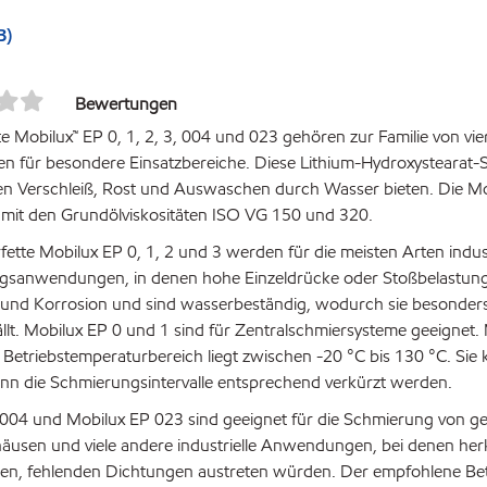
B)
Bewertungen
e Mobilux™ EP 0, 1, 2, 3, 004 und 023 gehören zur Familie von v
en für besondere Einsatzbereiche. Diese Lithium-Hydroxystearat-Sch
n Verschleiß, Rost und Auswaschen durch Wasser bieten. Die Mob
h, mit den Grundölviskositäten ISO VG 150 und 320.
fette Mobilux EP 0, 1, 2 und 3 werden für die meisten Arten indu
gsanwendungen, in denen hohe Einzeldrücke oder Stoßbelastunge
und Korrosion und sind wasserbeständig, wodurch sie besonders g
llt. Mobilux EP 0 und 1 sind für Zentralschmiersysteme geeignet.
Betriebstemperaturbereich liegt zwischen -20 °C bis 130 °C. Si
n die Schmierungsintervalle entsprechend verkürzt werden.
004 und Mobilux EP 023 sind geeignet für die Schmierung von ge
äusen und viele andere industrielle Anwendungen, bei denen he
nen, fehlenden Dichtungen austreten würden. Der empfohlene Betr