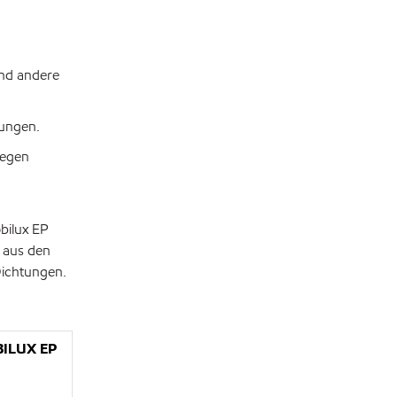
und andere
gungen.
gegen
bilux EP
 aus den
Dichtungen.
ILUX EP