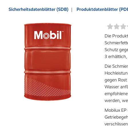
Sicherheitsdatenblätter (SDB)
Produktdatenblätter (PD
Die Produkt
Schmierfett
Schutz gege
3 erhältlic
Die Schmier
Hochleistun
gegen Rost 
Wasser anfä
empfohlene 
werden, wen
Mobilux EP 
Getriebegeh
verschlisse