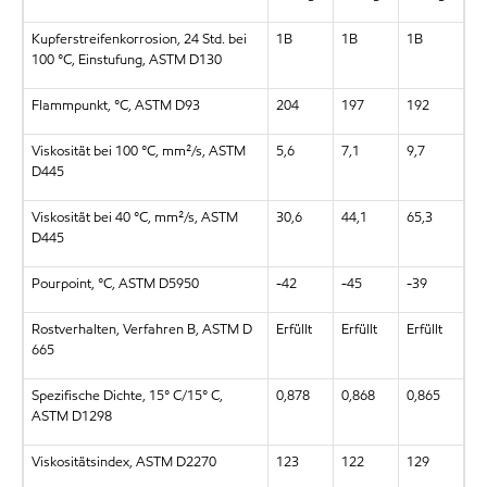
Kupferstreifenkorrosion, 24 Std. bei
1B
1B
1B
100 °C, Einstufung, ASTM D130
Flammpunkt, °C, ASTM D93
204
197
192
Viskosität bei 100 °C, mm²/s, ASTM
5,6
7,1
9,7
D445
Viskosität bei 40 °C, mm²/s, ASTM
30,6
44,1
65,3
D445
Pourpoint, °C, ASTM D5950
-42
-45
-39
Rostverhalten, Verfahren B, ASTM D
Erfüllt
Erfüllt
Erfüllt
665
Spezifische Dichte, 15° C/15° C,
0,878
0,868
0,865
ASTM D1298
Viskositätsindex, ASTM D2270
123
122
129