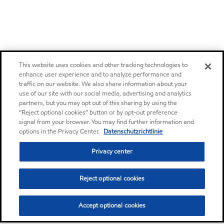
This website uses cookies and other tracking technologies to
enhance user experience and to analyze performance and
traffic on our website. We also share information about your
use of our site with our social media, advertising and analytics
partners, but you may opt out of this sharing by using the
“Reject optional cookies” button or by opt-out preference
signal from your browser. You may find further information and
options in the Privacy Center.
Datenschutzrichtlinie
Privacy center
Reject optional cookies
Accept optional cookies