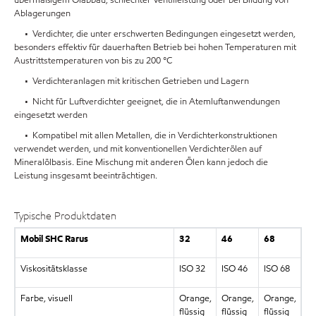
übermäßigem Ölabbau, schlechter Ventilleistung oder bei Bildung von
Ablagerungen
• Verdichter, die unter erschwerten Bedingungen eingesetzt werden,
besonders effektiv für dauerhaften Betrieb bei hohen Temperaturen mit
Austrittstemperaturen von bis zu 200 °C
• Verdichteranlagen mit kritischen Getrieben und Lagern
• Nicht für Luftverdichter geeignet, die in Atemluftanwendungen
eingesetzt werden
• Kompatibel mit allen Metallen, die in Verdichterkonstruktionen
verwendet werden, und mit konventionellen Verdichterölen auf
Mineralölbasis. Eine Mischung mit anderen Ölen kann jedoch die
Leistung insgesamt beeinträchtigen.
Typische Produktdaten
Mobil SHC Rarus
32
46
68
Viskositätsklasse
ISO 32
ISO 46
ISO 68
Farbe, visuell
Orange,
Orange,
Orange,
flüssig
flüssig
flüssig