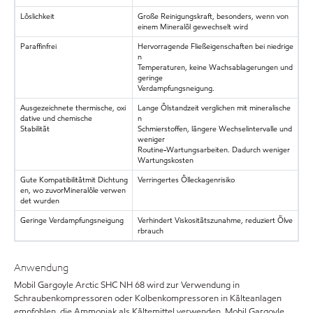
Löslichkeit
Große Reinigungskraft, besonders, wenn von
einem Mineralöl gewechselt wird
Paraffinfrei
Hervorragende Fließeigenschaften bei niedrige
n
Temperaturen, keine Wachsablagerungen und
geringe
Verdampfungsneigung.
Ausgezeichnete thermische, oxi
Lange Ölstandzeit verglichen mit mineralische
dative und chemische
n
Stabilität
Schmierstoffen, längere Wechselintervalle und
weniger
Routine-Wartungsarbeiten. Dadurch weniger
Wartungskosten
Gute Kompatibilitätmit Dichtung
Verringertes Ölleckagenrisiko
en, wo zuvorMineralöle verwen
det wurden
Geringe Verdampfungsneigung
Verhindert Viskositätszunahme, reduziert Ölve
rbrauch
Anwendung
Mobil Gargoyle Arctic SHC NH 68 wird zur Verwendung in
Schraubenkompressoren oder Kolbenkompressoren in Kälteanlagen
empfohlen, die Ammoniak als Kältemittel verwenden. Mobil Gargoyle