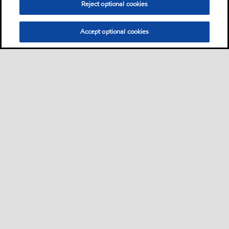
Reject optional cookies
Accept optional cookies
Sitemap
Industrieschmierstoffe
Lösungen nach Branche
•
•
•
Technische Ressourcen
Services
Kontakt
Nachhaltigkeit
•
•
•
•
•