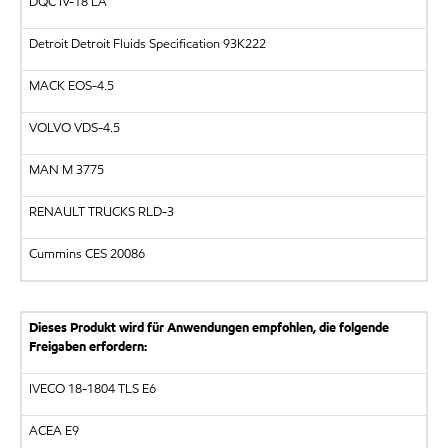
DQC IV-18 LA
Detroit Detroit Fluids Specification 93K222
MACK EOS-4.5
VOLVO VDS-4.5
MAN M 3775
RENAULT TRUCKS RLD-3
Cummins CES 20086
Dieses Produkt wird für Anwendungen empfohlen, die folgende
Freigaben erfordern:
IVECO 18-1804 TLS E6
ACEA E9