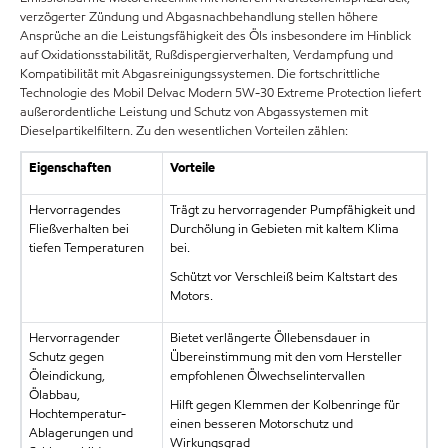
verzögerter Zündung und Abgasnachbehandlung stellen höhere
Ansprüche an die Leistungsfähigkeit des Öls insbesondere im Hinblick
auf Oxidationsstabilität, Rußdispergierverhalten, Verdampfung und
Kompatibilität mit Abgasreinigungssystemen. Die fortschrittliche
Technologie des Mobil Delvac Modern 5W-30 Extreme Protection liefert
außerordentliche Leistung und Schutz von Abgassystemen mit
Dieselpartikelfiltern. Zu den wesentlichen Vorteilen zählen:
Eigenschaften
Vorteile
Hervorragendes
Trägt zu hervorragender Pumpfähigkeit und
Fließverhalten bei
Durchölung in Gebieten mit kaltem Klima
tiefen Temperaturen
bei.
Schützt vor Verschleiß beim Kaltstart des
Motors.
Hervorragender
Bietet verlängerte Öllebensdauer in
Schutz gegen
Übereinstimmung mit den vom Hersteller
Öleindickung,
empfohlenen Ölwechselintervallen
Ölabbau,
Hilft gegen Klemmen der Kolbenringe für
Hochtemperatur-
einen besseren Motorschutz und
Ablagerungen und
Wirkungsgrad