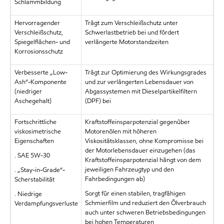
Schlammbildung
Hervorragender
Trägt zum Verschleißschutz unter
Verschleißschutz,
Schwerlastbetrieb bei und fördert
Spiegelflächen- und
verlängerte Motorstandzeiten
Korrosionsschutz
Verbesserte „Low-
Trägt zur Optimierung des Wirkungsgrades
Ash“-Komponente
und zur verlängerten Lebensdauer von
(niedriger
Abgassystemen mit Dieselpartikelfiltern
Aschegehalt)
(DPF) bei
Fortschrittliche
Kraftstoffeinsparpotenzial gegenüber
viskosimetrische
Motorenölen mit höheren
Eigenschaften
Viskositätsklassen, ohne Kompromisse bei
der Motorlebensdauer einzugehen (das
. SAE 5W-30
Kraftstoffeinsparpotenzial hängt von dem
jeweiligen Fahrzeugtyp und den
. „Stay-in-Grade“-
Fahrbedingungen ab)
Scherstabilität
Sorgt für einen stabilen, tragfähigen
. Niedrige
Schmierfilm und reduziert den Ölverbrauch
Verdampfungsverluste
auch unter schweren Betriebsbedingungen
bei hohen Temperaturen