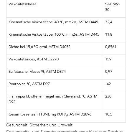
Viskositätsklasse
SAE 5W-
30
Kinematische Viskosität bei 40 °C, mm2/s, ASTM D445
72,4
Kinematische Viskosität bei 100°C, mm2/s, ASTM D445
11,8
Dichte bei 15,6 ºC, g/ml, ASTM D4052
0,8561
Viskositätsindex, ASTM D2270
159
Sulfatasche, Masse %, ASTM D874
0,97
Pourpoint, °C, ASTM D97
-42
Flammpunkt, offener Tiegel nach Cleveland, °C, ASTM
230
D92
Gesamtbasenzahl (TBN), mg KOH/g, ASTM D2896
10,5
Gesundheit, Sicherheit und Umwelt
Gesundheits- und Sicherheitsempfehlungen für dieses Produkt