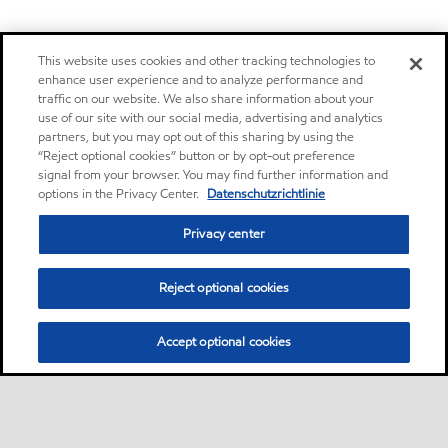
This website uses cookies and other tracking technologies to
enhance user experience and to analyze performance and
traffic on our website. We also share information about your
use of our site with our social media, advertising and analytics
partners, but you may opt out of this sharing by using the
“Reject optional cookies” button or by opt-out preference
signal from your browser. You may find further information and
options in the Privacy Center.
Datenschutzrichtlinie
Privacy center
Reject optional cookies
Accept optional cookies