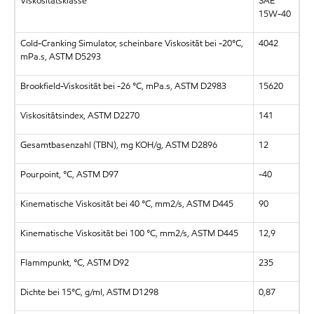
Viskositätsklasse
SAE
15W-40
Cold-Cranking Simulator, scheinbare Viskosität bei -20°C,
4042
mPa.s, ASTM D5293
Brookfield-Viskosität bei -26 °C, mPa.s, ASTM D2983
15620
Viskositätsindex, ASTM D2270
141
Gesamtbasenzahl (TBN), mg KOH/g, ASTM D2896
12
Pourpoint, °C, ASTM D97
-40
Kinematische Viskosität bei 40 °C, mm2/s, ASTM D445
90
Kinematische Viskosität bei 100 °C, mm2/s, ASTM D445
12,9
Flammpunkt, °C, ASTM D92
235
Dichte bei 15°C, g/ml, ASTM D1298
0,87