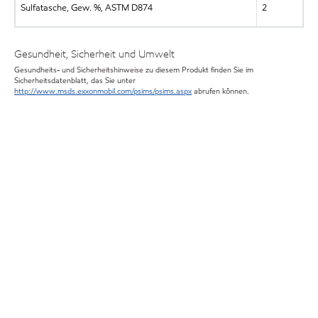
Sulfatasche, Gew. %, ASTM D874
2
Gesundheit, Sicherheit und Umwelt
Gesundheits- und Sicherheitshinweise zu diesem Produkt finden Sie im
Sicherheitsdatenblatt, das Sie unter
http://www.msds.exxonmobil.com/psims/psims.aspx
abrufen können.