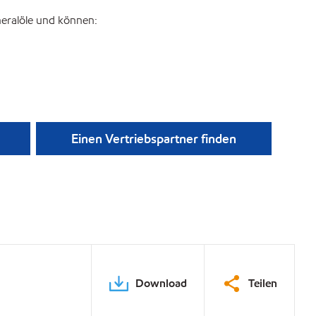
neralöle und können:
Einen Vertriebspartner finden
Download
Teilen