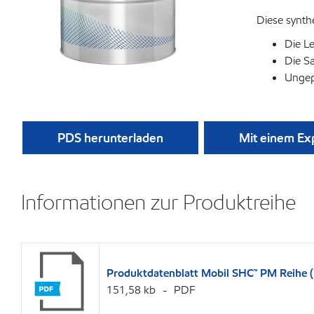
Diese synth
Die L
Die S
Ungepl
PDS herunterladen
Mit einem Ex
Informationen zur Produktreihe
Produktdatenblatt Mobil SHC™ PM Reihe 
151,58 kb
PDF