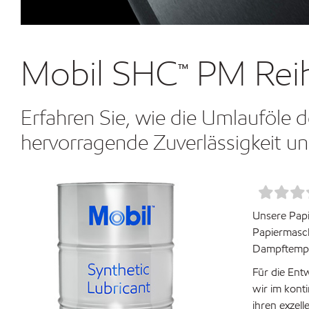
Mobil SHC™ PM Rei
Erfahren Sie, wie die Umlauföle
hervorragende Zuverlässigkeit un
Unsere Papi
Papiermasch
Dampftemper
Für die Ent
wir im kont
ihren exzel