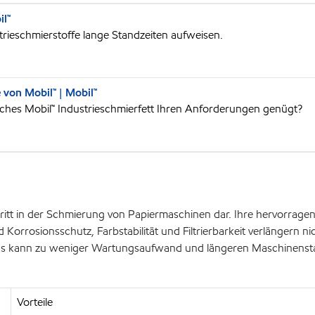
il™
trieschmierstoffe lange Standzeiten aufweisen.
 von Mobil™ | Mobil™
elches Mobil™ Industrieschmierfett Ihren Anforderungen genügt?
ritt in der Schmierung von Papiermaschinen dar. Ihre hervorragen
d Korrosionsschutz, Farbstabilität und Filtrierbarkeit verlängern 
 Das kann zu weniger Wartungsaufwand und längeren Maschinensta
Vorteile