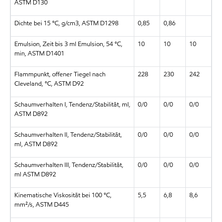
ASTM D130
Dichte bei 15 °C, g/cm3, ASTM D1298
0,85
0,86
Emulsion, Zeit bis 3 ml Emulsion, 54 °C,
10
10
10
min, ASTM D1401
Flammpunkt, offener Tiegel nach
228
230
242
Cleveland, °C, ASTM D92
Schaumverhalten I, Tendenz/Stabilität, ml,
0/0
0/0
0/0
ASTM D892
Schaumverhalten II, Tendenz/Stabilität,
0/0
0/0
0/0
ml, ASTM D892
Schaumverhalten III, Tendenz/Stabilität,
0/0
0/0
0/0
ml ASTM D892
Kinematische Viskosität bei 100 °C,
5,5
6,8
8,6
mm²/s, ASTM D445