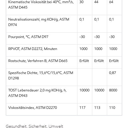
Kinematische Viskosität bei 40°C, mm²/s,
30
44
64
ASTM D445
Neutralisationszahl, mg KOH/g, ASTM
0,1
0,1
0,1
D974
Pourpoint, °C, ASTM D97
-30
-30
-30
RPVOT, ASTM D2272, Minuten
1000
1000
1000
Rostschutz, Verfahren B, ASTM D665
Erfüllt
Erfüllt
Erfüllt
Spezifische Dichte, 15,6°C/15,6°C, ASTM
0,87
D1298
TOST Lebensdauer 2,0 mg KOH/g, h,
10000
10000
8000
ASTM D943
Viskositätsindex, ASTM D2270
117
113
110
Gesundheit, Sicherheit, Umwelt