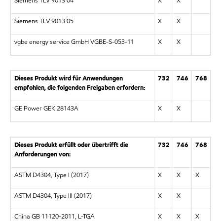
Siemens TLV 9013 04
X
X
Siemens TLV 9013 05
X
X
vgbe energy service GmbH VGBE-S-053-11
X
X
Dieses Produkt wird für Anwendungen
732
746
768
empfohlen, die folgenden Freigaben erfordern:
GE Power GEK 28143A
X
X
Dieses Produkt erfüllt oder übertrifft die
732
746
768
Anforderungen von:
ASTM D4304, Type I (2017)
X
X
X
ASTM D4304, Type III (2017)
X
X
China GB 11120-2011, L-TGA
X
X
X