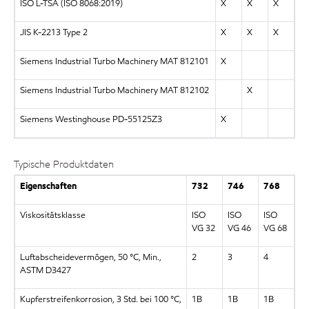
ISO L-TSA (ISO 8068:2019)
X
X
X
JIS K-2213 Type 2
X
X
X
Siemens Industrial Turbo Machinery MAT 812101
X
Siemens Industrial Turbo Machinery MAT 812102
X
Siemens Westinghouse PD-55125Z3
X
Typische Produktdaten
Eigenschaften
732
746
768
Viskositätsklasse
ISO
ISO
ISO
VG 32
VG 46
VG 68
Luftabscheidevermögen, 50 °C, Min.,
2
3
4
ASTM D3427
Kupferstreifenkorrosion, 3 Std. bei 100 °C,
1B
1B
1B