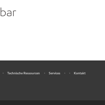
gbar
Technische Ressourcen
Services
Kontakt
•
•
•
•