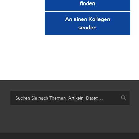
finden
An einen Kollegen
senden