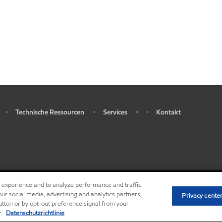
Technische Ressourcen
Services
Kontakt
•
•
•
•
r experience and to analyze performance and traffic
•
Privacy center (Do not sell or share my personal 
ur social media, advertising and analytics partners,
Privacy cente
button or by opt-out preference signal from your
r.
Datenschutzrichtlinie