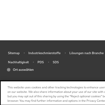
Sitemap
Industrieschmierstoffe
Lösungen nach Branche
•
•
•
Nachhaltigkeit
PDS
SDS
•
•
•
Ort auswählen
This website uses cookies and other tracking technologies to enhance use
on our website. We also share information about your use of our site with o
but you may opt out of this sharing by using the “Reject optional cookies” 
browser. You may find further information and options in the Privacy Cente