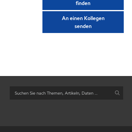
finden
An einen Kollegen
senden