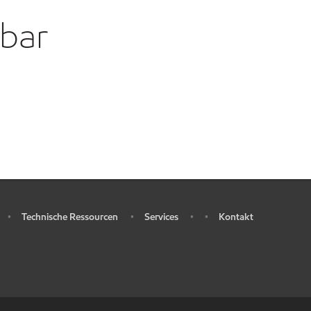
gbar
Technische Ressourcen
Services
Kontakt
•
•
•
•