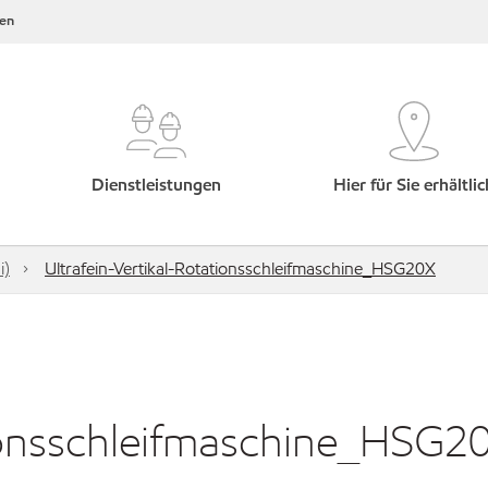
en
Dienstleistungen
Hier für Sie erhältlic
i)
Ultrafein-Vertikal-Rotationsschleifmaschine_HSG20X
tionsschleifmaschine_HSG2