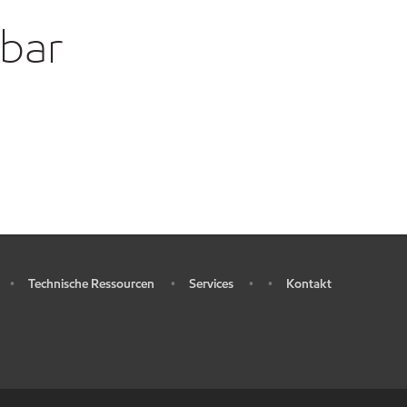
gbar
Technische Ressourcen
Services
Kontakt
•
•
•
•