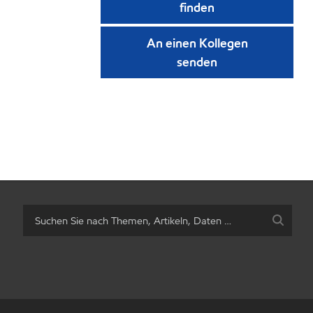
finden
An einen Kollegen
senden