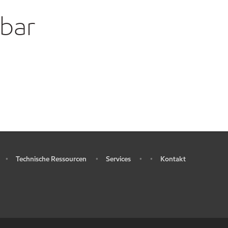
gbar
Technische Ressourcen
Services
Kontakt
•
•
•
•