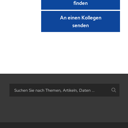
finden
An einen Kollegen
senden