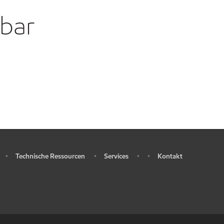
gbar
Technische Ressourcen
Services
Kontakt
•
•
•
•