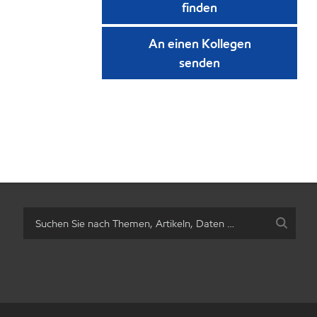
finden
An einen Kollegen
senden