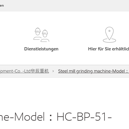
en
Dienstleistungen
Hier für Sie erhältlic
Equipment-Co.,-Ltd华辰重机
Steel mill grinding machine-Mode
chine-Model：HC-BP-51-