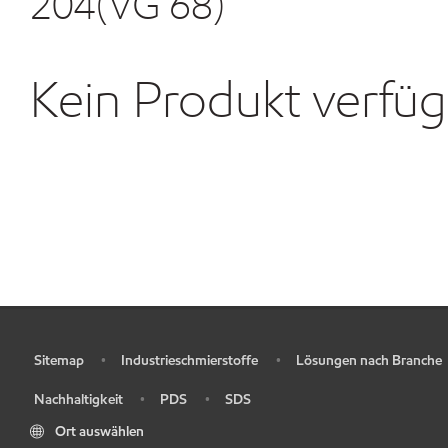
204(VG 68)
Kein Produkt verfü
Sitemap
Industrieschmierstoffe
Lösungen nach Branche
•
•
•
Nachhaltigkeit
PDS
SDS
•
•
•
Ort auswählen