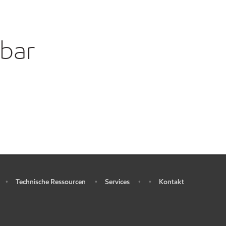
gbar
Technische Ressourcen
Services
Kontakt
•
•
•
•