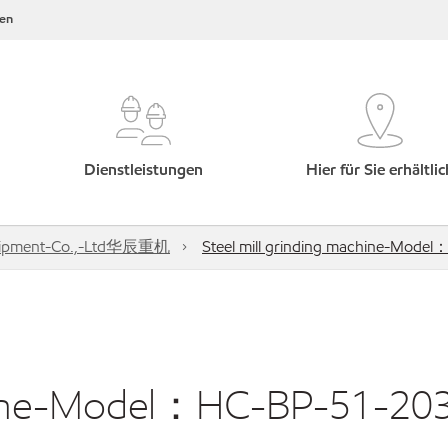
en
Dienstleistungen
Hier für Sie erhältlic
Equipment-Co.,-Ltd华辰重机
Steel mill grinding machine-Mode
chine-Model：HC-BP-51-20