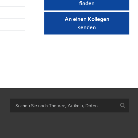
finden
An einen Kollegen
senden