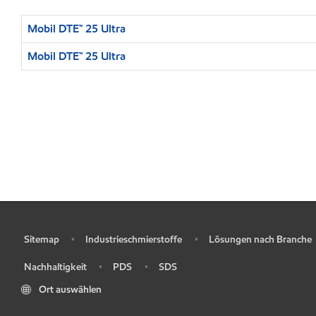
Mobil DTE™ 25 Ultra
Mobil DTE™ 25 Ultra
Sitemap
Industrieschmierstoffe
Lösungen nach Branche
•
•
•
Nachhaltigkeit
PDS
SDS
•
•
•
Ort auswählen