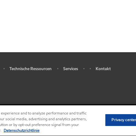
Technische Ressourcen
Services
Kontakt
•
•
•
•
r experience and to analyze performance and traffic
•
Privacy center (Do not sell or share my personal 
ur social media, advertising and analytics partners,
Privacy cente
button or by opt-out preference signal from your
r.
Datenschutzrichtlinie