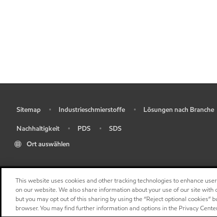
Sitemap
Industrieschmierstoffe
Lösungen nach Branche
•
•
•
Nachhaltigkeit
PDS
SDS
•
•
•
Ort auswählen
This website uses cookies and other tracking technologies to enhance use
on our website. We also share information about your use of our site with o
but you may opt out of this sharing by using the “Reject optional cookies” 
browser. You may find further information and options in the Privacy Cente