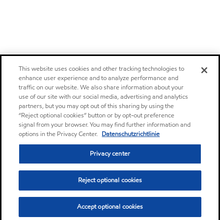
This website uses cookies and other tracking technologies to
enhance user experience and to analyze performance and
traffic on our website. We also share information about your
use of our site with our social media, advertising and analytics
partners, but you may opt out of this sharing by using the
“Reject optional cookies” button or by opt-out preference
signal from your browser. You may find further information and
options in the Privacy Center.
Datenschutzrichtlinie
Privacy center
Reject optional cookies
Accept optional cookies