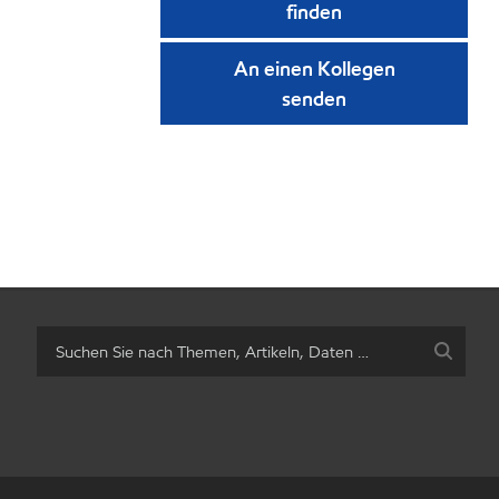
finden
An einen Kollegen
senden