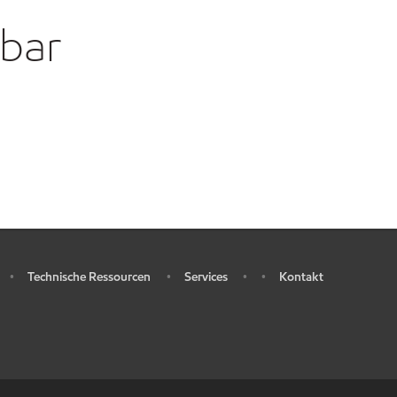
gbar
Technische Ressourcen
Services
Kontakt
•
•
•
•