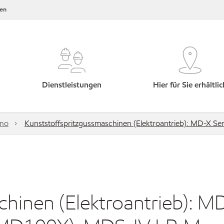
en
Dienstleistungen
Hier für Sie erhältlic
hno
Kunststoffspritzgussmaschinen (Elektroantrieb): MD-X
chinen (Elektroantrieb): M