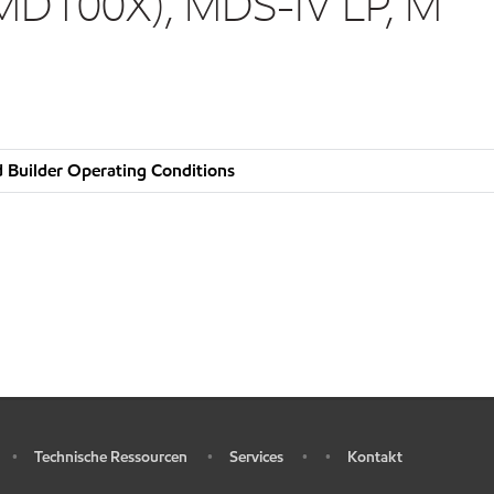
MD100X), MDS-IV LP, M
 Builder Operating Conditions
Technische Ressourcen
Services
Kontakt
•
•
•
•