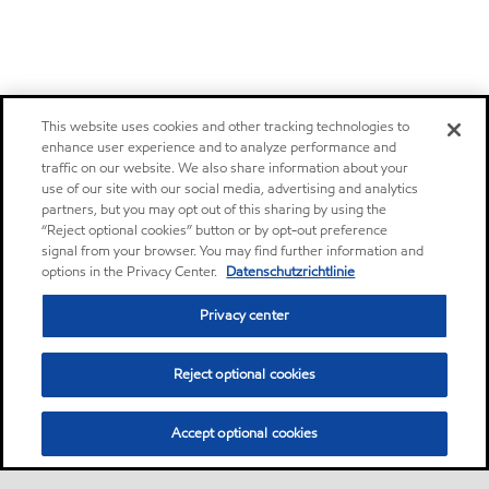
This website uses cookies and other tracking technologies to
enhance user experience and to analyze performance and
traffic on our website. We also share information about your
use of our site with our social media, advertising and analytics
partners, but you may opt out of this sharing by using the
“Reject optional cookies” button or by opt-out preference
signal from your browser. You may find further information and
options in the Privacy Center.
Datenschutzrichtlinie
Privacy center
Reject optional cookies
Accept optional cookies